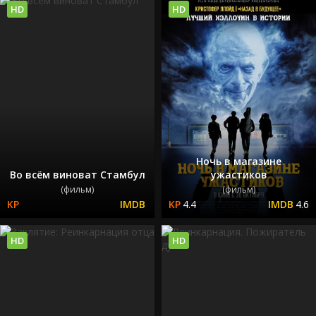
HD
HD
Ночь в магазине
Во всём виноват Стамбул
ужастиков
(фильм)
(фильм)
4.4
4.6
HD
HD