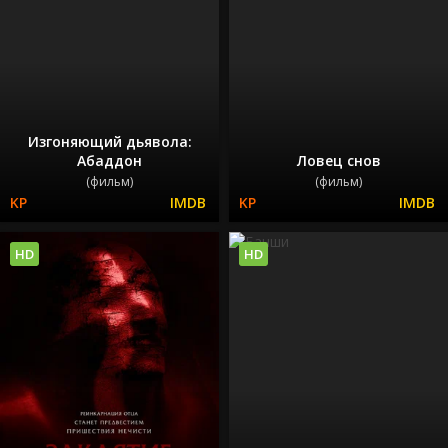
Изгоняющий дьявола:
Абаддон
Ловец снов
(фильм)
(фильм)
HD
HD