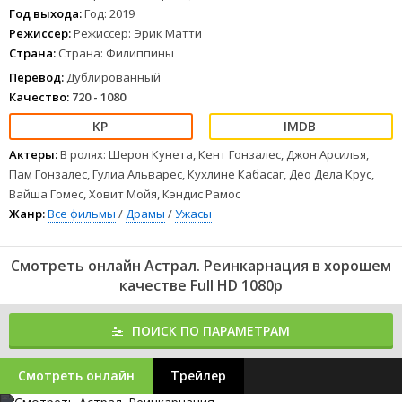
в происходящем.
Год выхода:
Год: 2019
1
2
3
4
5
6
7
8
Режиссер:
Режиссер: Эрик Матти
Страна:
Страна: Филиппины
Перевод:
Дублированный
Качество:
720 - 1080
Актеры:
В ролях: Шерон Кунета, Кент Гонзалес, Джон Арсилья,
Пам Гонзалес, Гулиа Альварес, Кухлине Кабасаг, Део Дела Крус,
Вайша Гомес, Ховит Мойя, Кэндис Рамос
Жанр:
Все фильмы
/
Драмы
/
Ужасы
Смотреть онлайн Астрал. Реинкарнация в хорошем
качестве Full HD 1080p
ПОИСК ПО ПАРАМЕТРАМ
Смотреть онлайн
Трейлер