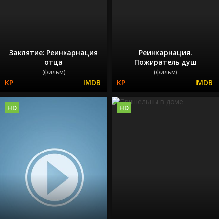
Заклятие: Реинкарнация
Реинкарнация.
отца
Пожиратель душ
(фильм)
(фильм)
HD
HD