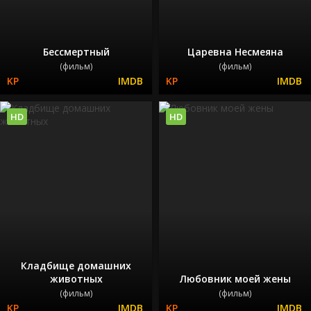
Бессмертный
Царевна Несмеяна
(фильм)
(фильм)
HD
HD
Кладбище домашних
животных
Любовник моей жены
(фильм)
(фильм)