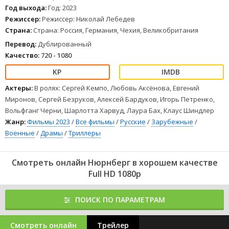
награды, владеет несколькими иностранными языками. Волгину
Год выхода:
Год: 2023
предстоит быть переводчиком в составе советской делегации
Режиссер:
Режиссер: Николай Лебедев
под руководством полковника Мигачева. Однажды на улице
Страна:
Страна: Россия, Германия, Чехия, Великобритания
Нюрнберга Волгин встречает юную русскую девушку Лену.
Их зарождающееся чувство пройдет через множество
Перевод:
Дублированный
испытаний, но любовь - это единственное, что во все времена
Качество:
720 - 1080
спасало мир от расчеловечивания.
1
2
3
4
5
6
7
8
Актеры:
В ролях: Сергей Кемпо, Любовь Аксёнова, Евгений
Миронов, Сергей Безруков, Алексей Бардуков, Игорь Петренко,
Вольфганг Черни, Шарлотта Харвуд, Лаура Бах, Клаус Шиндлер
Жанр:
Фильмы 2023
/
Все фильмы
/
Русские
/
Зарубежные
/
Военные
/
Драмы
/
Триллеры
Смотреть онлайн Нюрнберг в хорошем качестве
Full HD 1080p
ПОИСК ПО ПАРАМЕТРАМ
Смотреть онлайн
Трейлер