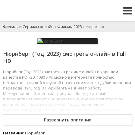
Фильмы и Сериалы онлайн
»
Фильмы 2023
» Нюрнберг
Нюрнберг (Год: 2023) смотреть онлайн в Full
HD
Нюрнберг (Год: 2023) смотреть в режиме онлайн в хорошем
качестве HD 720, 1080 и 4к можно в интернете полностью
бесплатно с лучшей озвучкой на русском языке в дублированном
переводе. 1945 год. В Нюрнберге начинает работу
Международный военный трибунал. На суд, который
впоследствии назовут Процессом Века, съезжается огромное
количество людей со всего мира: город переполнен
журналистами, адвокатами, переводчиками, свидетелями
и множеством участников и сотрудников процесса.
Развернуть описание
Среди тех, кто приезжает в Нюрнберг работать
на Процессе - Игорь Волгин. Он молод, но прошел войну, имеет
Название:
Нюрнберг