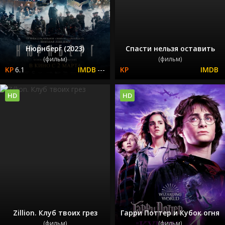
Нюрнберг (2023)
Спасти нельзя оставить
(фильм)
(фильм)
6.1
---
HD
HD
Zillion. Клуб твоих грез
Гарри Поттер и Кубок огня
(фильм)
(фильм)