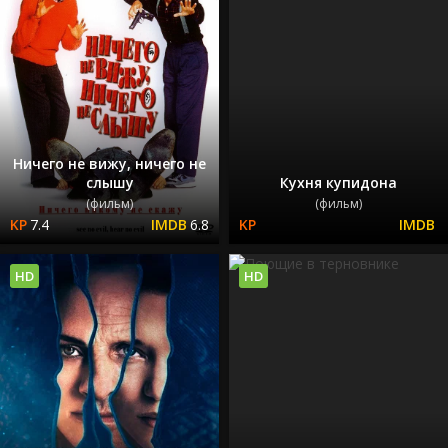
Ничего не вижу, ничего не
слышу
Кухня купидона
(фильм)
(фильм)
7.4
6.8
HD
HD