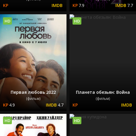
7.9
7.7
HD
HD
Первая любовь 2022
Планета обезьян: Война
(фильм)
(фильм)
4.9
4.7
HD
HD