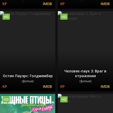
HD
HD
Человек-паук 3: Враг в
Остин Пауэрс: Голдмембер
отражении
(фильм)
(фильм)
HD
HD