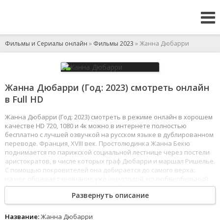
Фильмы и Сериалы онлайн
»
Фильмы 2023
» Жанна Дюбарри
Жанна Дюбарри (Год: 2023) смотреть онлайн
в Full HD
Жанна Дюбарри (Год: 2023) смотреть в режиме онлайн в хорошем
качестве HD 720, 1080 и 4к можно в интернете полностью
бесплатно с лучшей озвучкой на русском языке в дублированном
переводе. Франция, XVIII век. Простолюдинка Жанна Бекю
поднимается по парижской социальной лестнице через постели
аристократов, в числе которых граф Дюбарри и маршал Ришелье.
С помощью покровителей она добирается до самого верха:
на нее обращает внимание уже немолодой, но любвеобильный
король Людовик XV. Жанна, для проформы выданная замуж
Развернуть описание
за Дюбарри, становится фавориткой монарха, вызывая своим
прошлым сложные чувства у придворных и особенно раздражая
королевскую семью.
Название:
Жанна Дюбарри