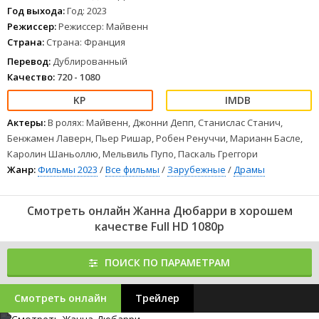
1
2
3
4
5
6
7
8
Год выхода:
Год: 2023
Режиссер:
Режиссер: Майвенн
Страна:
Страна: Франция
Перевод:
Дублированный
Качество:
720 - 1080
Актеры:
В ролях: Майвенн, Джонни Депп, Станислас Станич,
Бенжамен Лаверн, Пьер Ришар, Робен Ренуччи, Марианн Басле,
Каролин Шаньоллю, Мельвиль Пупо, Паскаль Греггори
Жанр:
Фильмы 2023
/
Все фильмы
/
Зарубежные
/
Драмы
Смотреть онлайн Жанна Дюбарри в хорошем
качестве Full HD 1080p
ПОИСК ПО ПАРАМЕТРАМ
Смотреть онлайн
Трейлер