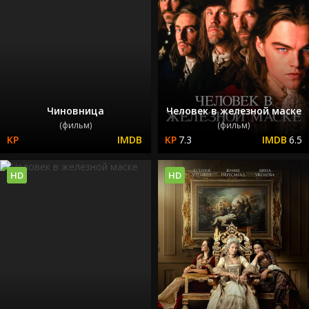
Чиновница
Человек в железной маске
(фильм)
(фильм)
7.3
6.5
HD
HD