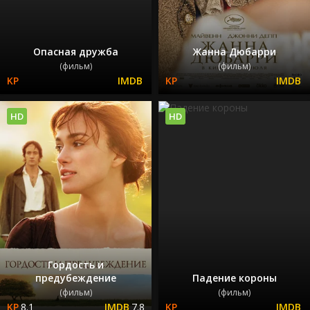
Опасная дружба
Жанна Дюбарри
(фильм)
(фильм)
HD
HD
Гордость и
предубеждение
Падение короны
(фильм)
(фильм)
8.1
7.8