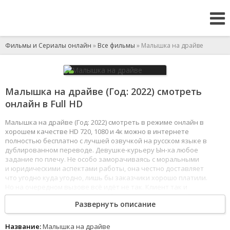
Фильмы и Сериалы онлайн
»
Все фильмы
» Малышка на драйве
Малышка на драйве (Год: 2022) смотреть
онлайн в Full HD
Малышка на драйве (Год: 2022) смотреть в режиме онлайн в
хорошем качестве HD 720, 1080 и 4к можно в интернете
полностью бесплатно с лучшей озвучкой на русском языке в
дублированном переводе. Девушке-курьеру Ын-ха любое
задание по плечу. Не особо заморачиваясь с моральными
и юридическими аспектами работы, она честно доставляет
что угодно куда угодно, лишь бы заказчики хорошо платили.
Но на очередном вызове всё идёт не так. Клиент так и
не появился, зато преследуемый двумя громилами прибежал
Развернуть описание
его маленький сын. Теперь Ын-ха предстоит выяснить,
что делать с этим необычным «грузом», и как не попасться
в лапы преследователей.
Название:
Малышка на драйве