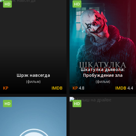
HD
HD
Шкатулка дьявола:
Шрэк навсегда
Пробуждение зла
(фильм)
(фильм)
4.8
4.4
HD
HD