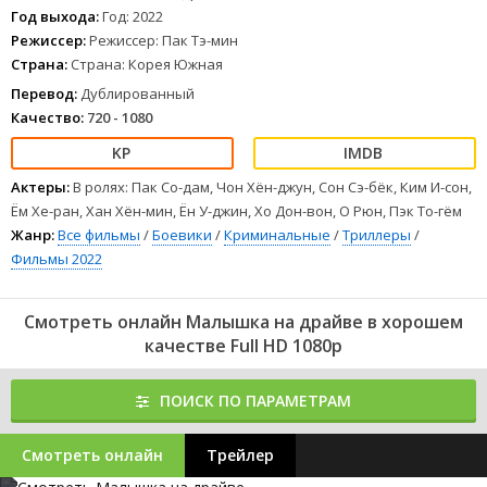
1
2
3
4
5
6
7
8
Год выхода:
Год: 2022
Режиссер:
Режиссер: Пак Тэ-мин
Страна:
Страна: Корея Южная
Перевод:
Дублированный
Качество:
720 - 1080
Актеры:
В ролях: Пак Со-дам, Чон Хён-джун, Сон Сэ-бёк, Ким И-сон,
Ём Хе-ран, Хан Хён-мин, Ён У-джин, Хо Дон-вон, О Рюн, Пэк То-гём
Жанр:
Все фильмы
/
Боевики
/
Криминальные
/
Триллеры
/
Фильмы 2022
Смотреть онлайн Малышка на драйве в хорошем
качестве Full HD 1080p
ПОИСК ПО ПАРАМЕТРАМ
Смотреть онлайн
Трейлер