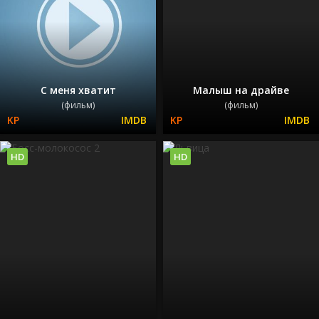
С меня хватит
Малыш на драйве
(фильм)
(фильм)
HD
HD