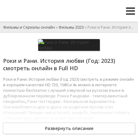
Фильмы и Сериалы онлайн
»
Фильмы 2023
» Роки и Рани. История любви
Роки и Рани. История любви (Год: 2023)
смотреть онлайн в Full HD
Роки и Рани. История любви (Год: 2023) смотреть в режиме онлайн
в хорошем качестве HD 720, 1080 и 4к можно в интернете
полностью бесплатно с лучшей озвучкой на русском языке в
дублированном переводе. Рокки Рандхаве - темпераментный
пенджабец, Рани Чаттерджи - бенгальская журналистка.
Они влюбляются друг в друга, но родители против этих
отношений. Прежде чем устроить свадьбу, они решают пожить
с семьями друг друга в течение трех месяцев.
1
2
3
4
5
6
7
8
Развернуть описание