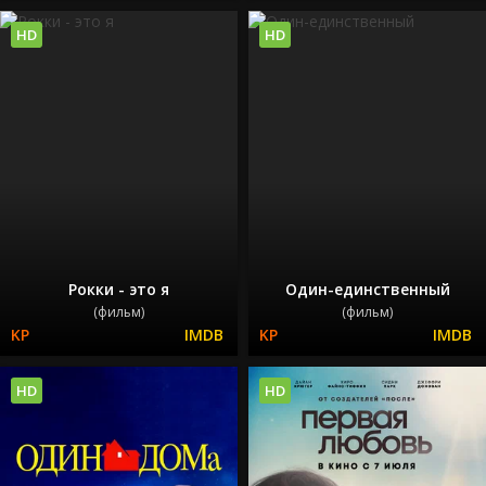
HD
HD
Рокки - это я
Один-единственный
(фильм)
(фильм)
HD
HD