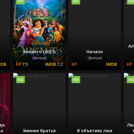
HD
HD
HD
Ал
Энканто (2021)
Начало
(фильм)
(фильм)
7.5
7.2
HD
HD
HD
ла:
Лю
ла
Зимние братья
В объятиях лжи