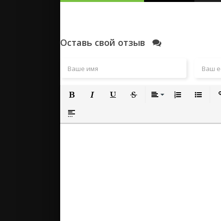
Оставь свой отзыв
Полужирный
Курсив
Подчеркнутый
Зачеркнутый
Выравнивание
Нумерованный
Маркиро
Вс
Вставка спойлера