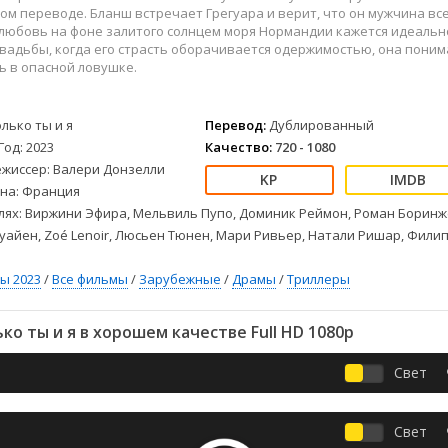
Детективы
2023
Семейные
м переводе. Бланш встречает Грегуара и верит, что он мужчина вс
Детские
2022
Спорт
 любовь на фоне залитого солнцем моря Нормандии кажется идеальн
вадьбы, когда его страсть оборачивается одержимостью, она поним
Драмы
2021
Триллеры
ь в опасной ловушке.
Комедии
Ужасы
Русские
Фантастика
олько ты и я
Перевод:
Дублированный
СССР
Фэнтези
Год: 2023
Качество:
720 - 1080
ые
Зарубежные
ежиссер: Валери Донзелли
Фильмы из соцетей
на: Франция
лях: Виржини Эфира, Мельвиль Пупо, Доминик Реймон, Роман Боринж
айен, Zoé Lenoir, Люсьен Тюнен, Мари Ривьер, Натали Ришар, Фили
ы 2023
/
Все фильмы
/
Зарубежные
/
Драмы
/
Триллеры
о ты и я в хорошем качестве Full HD 1080p
Свет
Свет