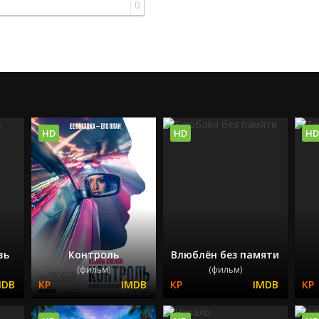
0
HD
HD
HD
вь
Контроль
Влюблён без памяти
(фильм)
(фильм)