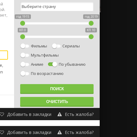
ей
ой.
ает,
год 1915
год 2019
КП 0
КП 10
Фильмы
Сериалы
Мультфильмы
Аниме
По убыванию
е,
пп
По возрастанию
Добавить в закладки
Есть жалоба?
Добавить в закладки
Есть жалоба?