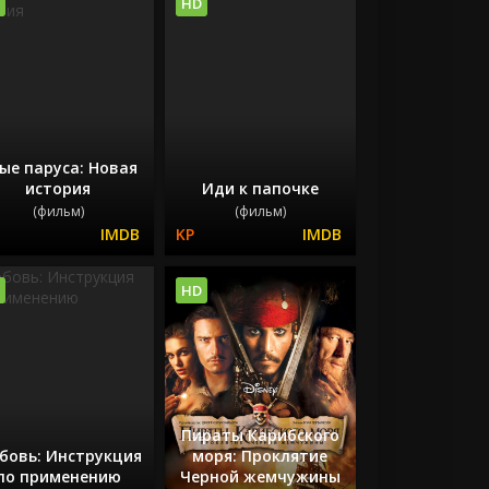
HD
ые паруса: Новая
история
Иди к папочке
(фильм)
(фильм)
HD
Пираты Карибского
бовь: Инструкция
моря: Проклятие
по применению
Черной жемчужины