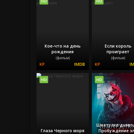
HD
HD
Кое-что на день
Если король
рождения
проиграет
(фильм)
(фильм)
HD
HD
Шкатулка дьяво
Глаза Черного моря
Пробуждение з