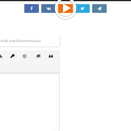
 список
ванный список
тавить ссылку
Вставить защищенную ссылку
Вставить смайлик
Вставка скрытого текста
Вставка цитаты