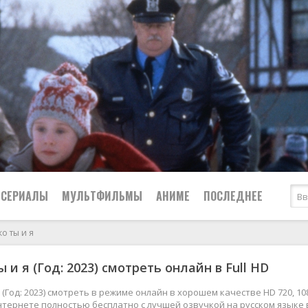
СЕРИАЛЫ
МУЛЬТФИЛЬМЫ
АНИМЕ
ПОСЛЕДНЕЕ
о ты и я
Все
Криминал
 и я (Год: 2023) смотреть онлайн в Full HD
Боевики
Мелодрамы
Военные
2024
Приключения
я (Год: 2023) смотреть в режиме онлайн в хорошем качестве HD 720, 10
нтернете полностью бесплатно с лучшей озвучкой на русском языке 