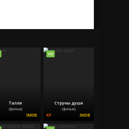
HD
Талли
Струны души
(фильм)
(фильм)