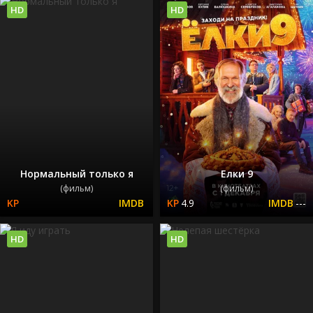
HD
HD
Нормальный только я
Елки 9
(фильм)
(фильм)
4.9
---
HD
HD