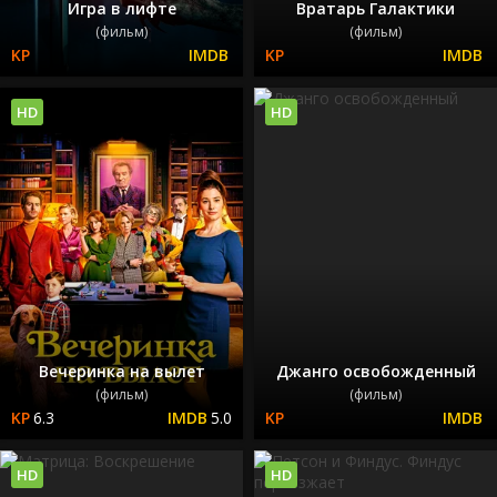
Игра в лифте
Вратарь Галактики
(фильм)
(фильм)
HD
HD
Вечеринка на вылет
Джанго освобожденный
(фильм)
(фильм)
6.3
5.0
HD
HD