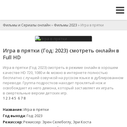
Фильмы и Сериалы онлайн
»
Фильмы 2023
» Игра в прятки
Игра в прятки (Год: 2023) смотреть онлайн в
Full HD
Игра в прятки (Год: 2023) смотреть в режиме онлайн в хорошем
качестве HD 720, 1080 и 4к можно в интернете полностью
бесплатно с лучшей озвучкой на русском языке в дублированном
переводе. Группа подростков находит проклятый нож и
освобождает из него демона, который заставляет их играть
в смертельные версии детских игр.
1
2
3
4
5
6
7
8
Название:
Игра в прятки
Год выхода:
Год: 2023
Режиссер:
Режиссер: Эрен Селебоглу, Эри Коста