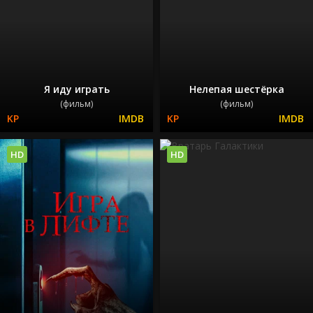
Я иду играть
Нелепая шестёрка
(фильм)
(фильм)
HD
HD