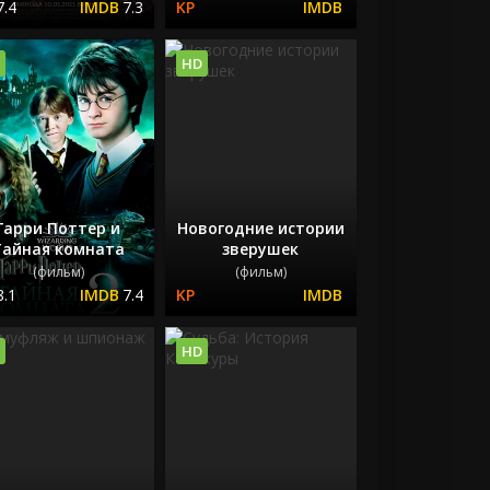
7.4
7.3
HD
Гарри Поттер и
Новогодние истории
Тайная комната
зверушек
(фильм)
(фильм)
8.1
7.4
HD