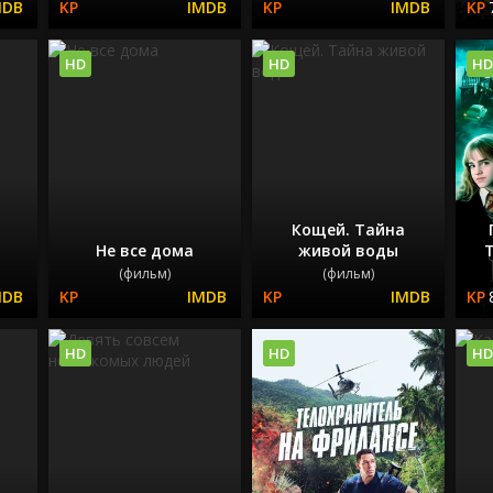
HD
HD
HD
Кощей. Тайна
Не все дома
живой воды
(фильм)
(фильм)
HD
HD
HD