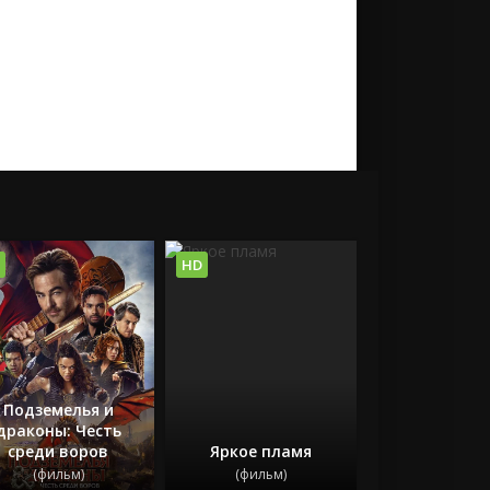
HD
Подземелья и
драконы: Честь
среди воров
Яркое пламя
(фильм)
(фильм)