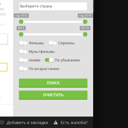
е
се-
ией
год 1915
год 2019
ать
КП 0
КП 10
Фильмы
Сериалы
Мультфильмы
Аниме
По убыванию
По возрастанию
4
Добавить в закладки
Есть жалоба?