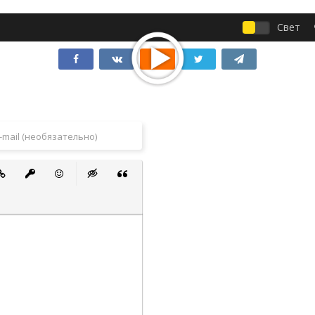
Свет
 список
ванный список
тавить ссылку
Вставить защищенную ссылку
Вставить смайлик
Вставка скрытого текста
Вставка цитаты