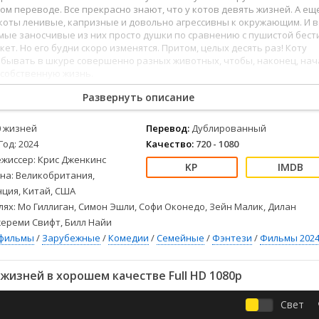
Детективы
2023
Семейные
м переводе. Все прекрасно знают, что у котов девять жизней. А ещ
Детские
2022
Спорт
 коты ленивые, капризные и довольно агрессивны к окружающим. И в
мые заносчивые из них просто душки по сравнению с пушистой бест
Драмы
2021
Триллеры
кет. Но его будни скоро изменятся. Притом, целых десять раз! Коту
Комедии
Ужасы
обывать в шкуре совершенно разных животных, чтобы, наконец, нач
 собственную жизнь.
Русские
Фантастика
СССР
Фэнтези
Развернуть описание
ые
Зарубежные
0 жизней
Перевод:
Дублированный
Фильмы из соцетей
Год: 2024
Качество:
720 - 1080
ежиссер: Крис Дженкинс
на: Великобритания,
ция, Китай, США
лях: Мо Гиллиган, Симон Эшли, Софи Оконедо, Зейн Малик, Дилан
ереми Свифт, Билл Найи
фильмы
/
Зарубежные
/
Комедии
/
Семейные
/
Фэнтези
/
Фильмы 202
жизней в хорошем качестве Full HD 1080p
Свет