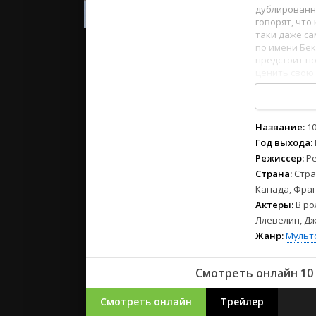
2023
дублированно
2022
говорят, что
таки даже са
2021
по имени Бек
предстоит п
ценить свою
Русские
1
2
3
4
5
6
7
8
СССР
Зарубежн
Название:
1
Год выхода:
Режиссер:
Р
Страна:
Стра
Канада, Фран
Актеры:
В ро
Ллевелин, Дж
Жанр:
Мульт
Смотреть онлайн 10 
Смотреть онлайн
Трейлер