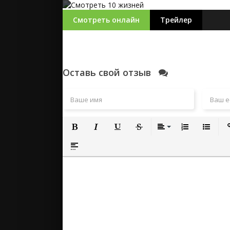
Смотреть онлайн
Трейлер
Оставь свой отзыв
Полужирный
Курсив
Подчеркнутый
Зачеркнутый
Выравнивание
Нумерованный
Маркиро
Вс
Вставка спойлера