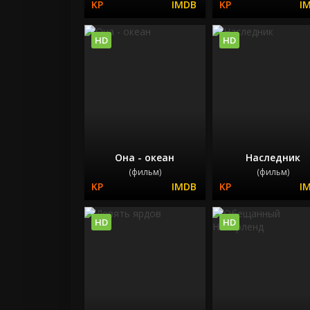
HD
HD
Она - океан
Наследник
(фильм)
(фильм)
HD
HD