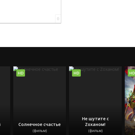
0
HD
HD
HD
Не шутите с
й
Солнечное счастье
Zоханом!
(фильм)
(фильм)