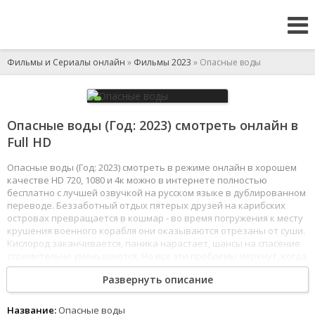
Фильмы и Сериалы онлайн
»
Фильмы 2023
» Опасные воды
Опасные воды (Год: 2023) смотреть онлайн в
Full HD
Опасные воды (Год: 2023) смотреть в режиме онлайн в хорошем
качестве HD 720, 1080 и 4к можно в интернете полностью
бесплатно с лучшей озвучкой на русском языке в дублированном
переводе. Беззаботный отдых пятерых друзей на карибских
островах превращается в кошмар - во время погружения к месту
крушения военного корабля они оказываются отрезаны от суши.
Кислород заканчивается, паника нарастает, шансы на спасение
стремительно уменьшаются. Но все эти проблемы меркнут, когда
дайверов окружают огромные акулы.
Развернуть описание
1
2
3
4
5
6
7
8
Название:
Опасные воды