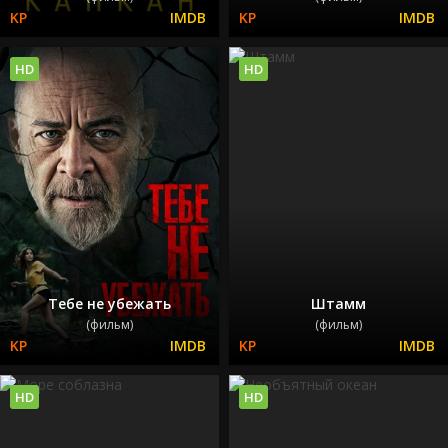
HD
HD
Тебе не убежать
Штамм
(фильм)
(фильм)
HD
HD