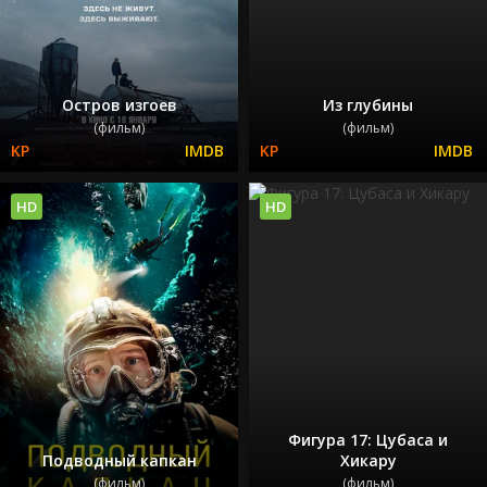
Остров изгоев
Из глубины
(фильм)
(фильм)
HD
HD
Фигура 17: Цубаса и
Подводный капкан
Хикару
(фильм)
(фильм)