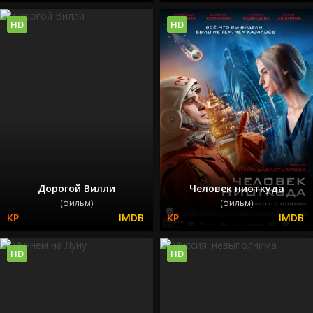
HD
HD
Дорогой Вилли
Человек ниоткуда
(фильм)
(фильм)
HD
HD