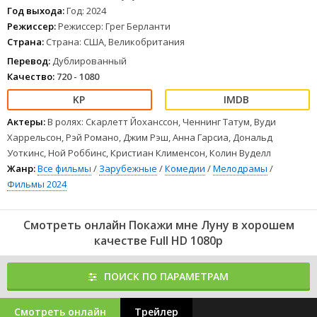
не ударить в грязь лицом на случай провала миссии.
Год выхода:
Год: 2024
1
2
3
4
5
6
7
8
Режиссер:
Режиссер: Грег Берланти
Страна:
Страна: США, Великобритания
Перевод:
Дублированный
Качество:
720 - 1080
Актеры:
В ролях: Скарлетт Йоханссон, Ченнинг Татум, Вуди
Харрельсон, Рэй Романо, Джим Рэш, Анна Гарсиа, Дональд
Уоткинс, Ной Роббинс, Кристиан Клименсон, Колин Вуделл
Жанр:
Все фильмы
/
Зарубежные
/
Комедии
/
Мелодрамы
/
Фильмы 2024
Смотреть онлайн Покажи мне Луну в хорошем
качестве Full HD 1080p
ПОИСК ПО ПАРАМЕТРАМ
Смотреть онлайн
Трейлер