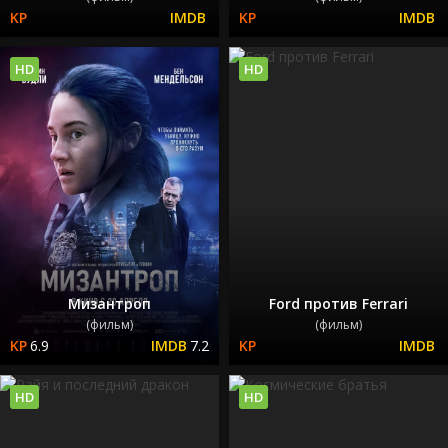
HD
HD
Мизантроп
Ford против Ferrari
(фильм)
(фильм)
6.9
7.2
HD
HD