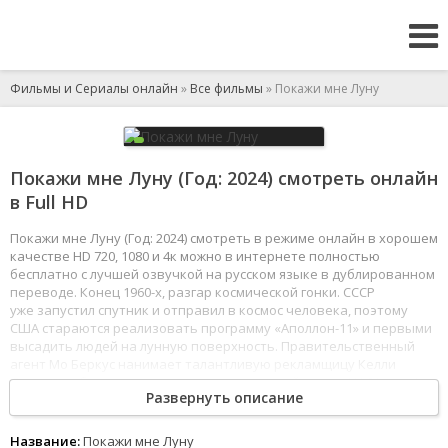
Фильмы и Сериалы онлайн
»
Все фильмы
» Покажи мне Луну
Покажи мне Луну (Год: 2024) смотреть онлайн
в Full HD
Покажи мне Луну (Год: 2024) смотреть в режиме онлайн в хорошем
качестве HD 720, 1080 и 4к можно в интернете полностью
бесплатно с лучшей озвучкой на русском языке в дублированном
переводе. Конец 1960-х, разгар космической гонки. СССР
уже запустил спутник и отправил в космос человека, поэтому
США стараются реализовать программу «Аполлон-11» и первыми
высадить людей на лунную поверхность. Правительственный
агент Мо Беркус нанимает талантливую рекламщицу Келли
Джонс, чтобы она создала привлекательный имидж НАСА, но её
Развернуть описание
гениальные идеи не всегда находят понимание у руководителя
запуска Коула Дэвиса. Когда интерес общественности к проекту
взлетает до небес, Мо предлагает Келли подстраховаться, чтобы
Название:
Покажи мне Луну