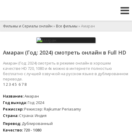
Фильмы и Сериалы онлайн
»
Все фильмы
» Амаран
Амаран (Год: 2024) смотреть онлайн в Full HD
Амаран (Год: 2024) смотреть в режиме онлайн в хорошем
качестве HD 720, 1080 и 4к можно в интернете полностью
бесплатно с лучшей озвучкой на русском языке в дублированном
переводе.
1
2
3
4
5
6
7
8
Название:
Амаран
Год выхода:
Год: 2024
Режиссер:
Режиссер: Rajkumar Periasamy
Страна:
Страна: Индия
Перевод:
Дублированный
Качество:
720 - 1080