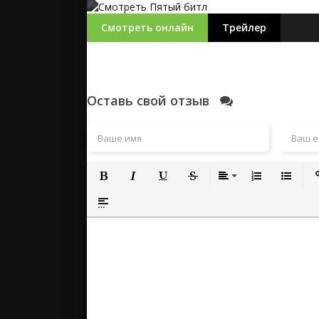
Смотреть онлайн
Трейлер
Оставь свой отзыв
Полужирный
Курсив
Подчеркнутый
Зачеркнутый
Выравнивание
Нумерованный
Маркиро
Вс
Вставка спойлера