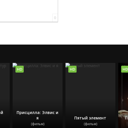
0
HD
HD
HD
ой
Присцилла: Элвис и
я
Пятый элемент
П
(фильм)
(фильм)