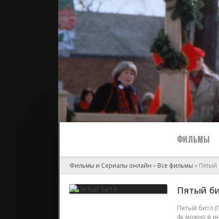
ФИЛЬМЫ
Фильмы и Сериалы онлайн
»
Все фильмы
» Пятый
Все
Пятый би
2024
Пятый битл (
4к можно в и