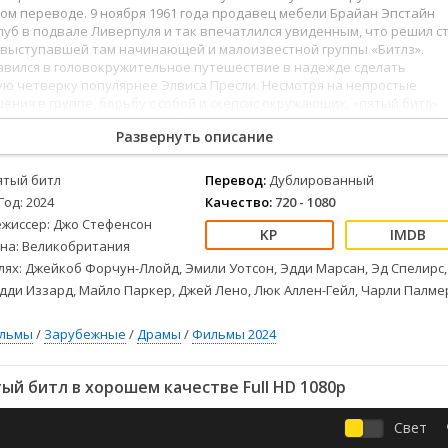
Детективы
2023
Семейные
м переводе. 9 ноября 1961 года продавец мебели Брайан Эпстайн
Детские
2022
Спорт
клуб в подвале Ливерпуля и так впечатлился увиденным, что решил с
выступавшей там начинающей и малоизвестной группы «Битлз».
Драмы
2021
Триллеры
авился в головокружительное путешествие в надежде сделать
Комедии
Ужасы
ую четверку популярнее Элвиса Пресли. Несмотря на непростые
ния в группе, борьбу с собой и скепсис окружающих, «пятый битл»
Русские
Фантастика
бе невыполнимую задачу - объединить человечество через мир, лю
СССР
Фэнтези
Развернуть описание
 и создал мировой феномен.
ые
Зарубежные
ятый битл
Перевод:
Дублированный
Фильмы из соцетей
Год: 2024
Качество:
720 - 1080
ежиссер: Джо Стефенсон
на: Великобритания
лях: Джейкоб Форчун-Ллойд, Эмили Уотсон, Эдди Марсан, Эд Спелирс,
дди Иззард, Майло Паркер, Джей Лено, Люк Аллен-Гейл, Чарли Палме
ильмы
/
Зарубежные
/
Драмы
/
Фильмы 2024
й битл в хорошем качестве Full HD 1080p
Свет