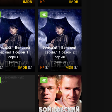
HD
энсдэй | Венсдей
Уэнсдэй | Венсдей
сериал 1 сезон 1
сериал 1 сезон 2
серия
серия
(фильм)
(фильм)
8.1
8.1
8.1
8.1
HD