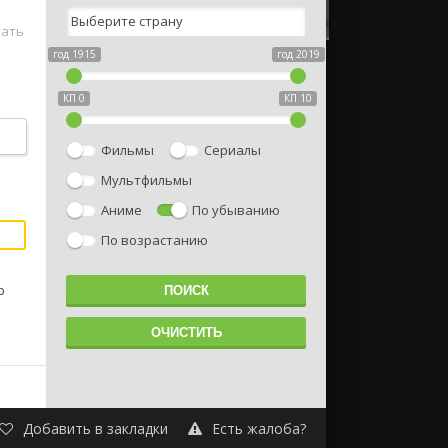
тать
год 1915
год 2019
КП 0
КП 10
бовь
Фильмы
Сериалы
Мультфильмы
Аниме
По убыванию
По возрастанию
р
Добавить в закладки
Есть жалоба?