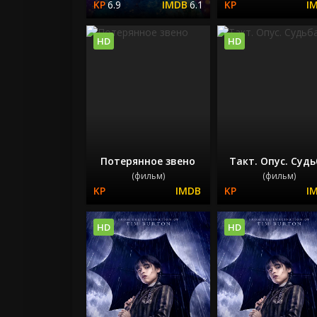
6.9
6.1
HD
HD
Потерянное звено
Такт. Опус. Суд
(фильм)
(фильм)
HD
HD