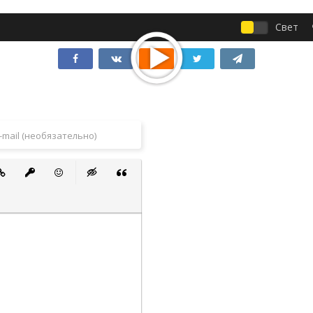
Свет
 список
ванный список
тавить ссылку
Вставить защищенную ссылку
Вставить смайлик
Вставка скрытого текста
Вставка цитаты