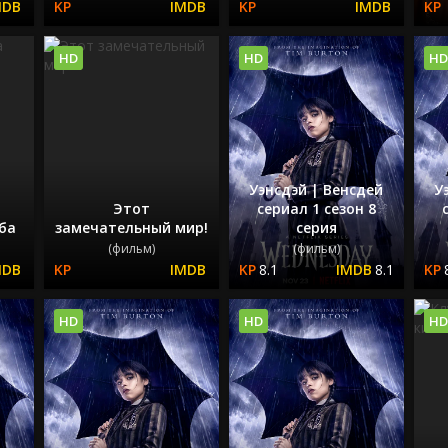
HD
HD
HD
Уэнсдэй | Венсдей
У
Этот
сериал 1 сезон 8
ьба
замечательный мир!
серия
(фильм)
(фильм)
8.1
8.1
HD
HD
HD