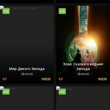
HD
HD
Злая: Сказка о ведьме
Мир Дикого Запада
Запада
(фильм)
(фильм)
HD
HD