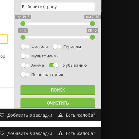
год 1915
год 2019
КП 0
КП 10
Фильмы
Сериалы
Мультфильмы
тор
Аниме
По убыванию
По возрастанию
Добавить в закладки
Есть жалоба?
Добавить в закладки
Есть жалоба?