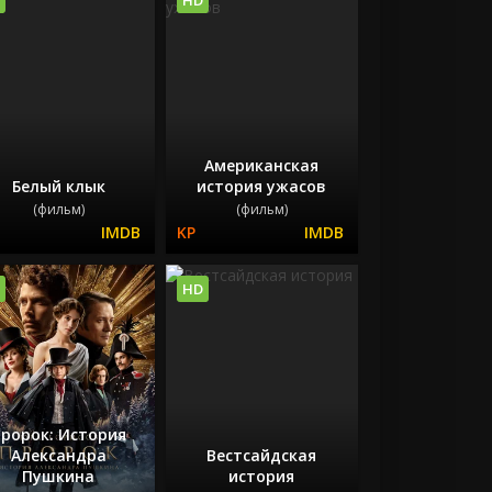
Американская
Белый клык
история ужасов
(фильм)
(фильм)
HD
ророк: История
Александра
Вестсайдская
Пушкина
история