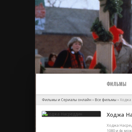
ФИЛЬМЫ
Фильмы и Сериалы онлайн
»
Все фильмы
» Ходжа
Все
Ходжа На
2024
Ходжа Насред
1080 и 4к мо