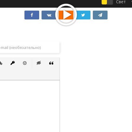
Свет
 список
ванный список
тавить ссылку
Вставить защищенную ссылку
Вставить смайлик
Вставка скрытого текста
Вставка цитаты