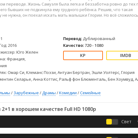
Детективы
2023
Семейные
м переводе. Жизнь Самуэля была легка и беззаботна ровно до тех 
Детские
2022
Спорт
 его бывших не подкинула ему грудного ребёнка. Решив, что такая
 не нужна, он поехал искать мать малышки Глории. Но всё сложилос
Драмы
2021
Триллеры
Комедии
Ужасы
Русские
Фантастика
+1
Перевод:
Дублированный
СССР
Фэнтези
Год: 2016
Качество:
720 - 1080
ые
Зарубежные
ежиссер: Юго Желен
Фильмы из соцетей
на: Франция,
ния
лях: Омар Си, Клеманс Поэзи, Антуан Бертран, Эшли Уолтерс, Глория
ментин Селарье, Анна Коттис, Ральф фон Блюменталь, Бен Хоумвуд, А
ильмы
/
Зарубежные
/
Драмы
/
Комедии
/
Семейные
2+1 в хорошем качестве Full HD 1080p
Свет