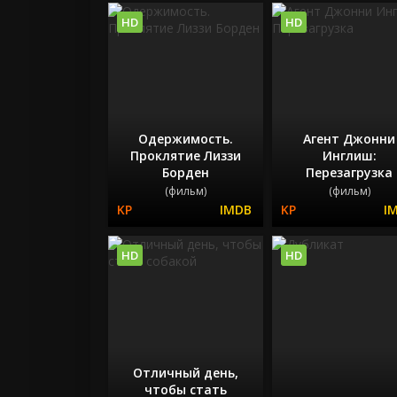
HD
HD
Одержимость.
Агент Джонни
Проклятие Лиззи
Инглиш:
Борден
Перезагрузка
(фильм)
(фильм)
HD
HD
Отличный день,
чтобы стать