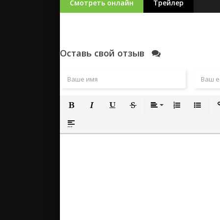
Смотреть онлайн
Трейлер
Оставь свой отзыв
Полужирный
Курсив
Подчеркнутый
Зачеркнутый
Выравнивание
Нумерованный
Маркиро
Вс
Вставка спойлера