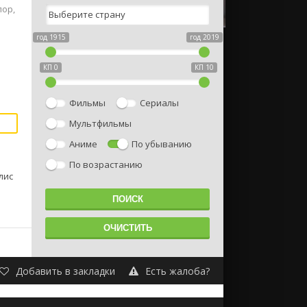
пор,
ь
год 1915
год 2019
КП 0
КП 10
Фильмы
Сериалы
Мультфильмы
Аниме
По убыванию
По возрастанию
лис
Добавить в закладки
Есть жалоба?