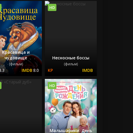
HD
Красавица и
чудовище
Несносные боссы
(фильм)
(фильм)
8.3
8.0
HD
Малышарики: День