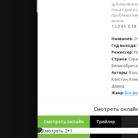
2023
дублированно
2022
пока одна из
проблема ему
2021
иначе.
1
2
3
4
5
6
7
8
Русские
Название:
2
СССР
Год выхода:
Зарубежн
Режиссер:
Р
Страна:
Стра
Великобрита
Актеры:
В ро
Колстон, Кле
Давид
Жанр:
Все ф
Смотреть онлайн 
Смотреть онлайн
Трейлер