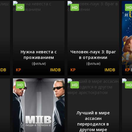
HD
HD
HD
Нужна невеста с
Человек-паук 3: Враг
проживанием
в отражении
(фильм)
(фильм)
HD
HD
HD
Лучший в мире
ассасин
переродился в
другом мире