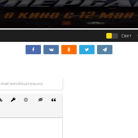
Свет
 список
ванный список
тавить ссылку
Вставить защищенную ссылку
Вставить смайлик
Вставка скрытого текста
Вставка цитаты