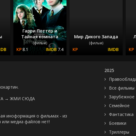
Гарри Поттер и
ы
Тайная комната
Мир Дикого Запада
(фильм)
(фильм)
8.1
7.4
2025
Правооблад
нокартин.
Все фильмы
Зарубежное
ТА →
ЖМИ СЮДА
Семейное
Фантастика
ая иноформация о фильмах - из
 или медиа файлов нет!
Боевики
Триллеры