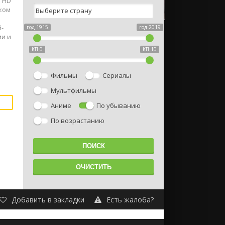
е HD
ском
-
год 1915
год 2019
ми и
КП 0
КП 10
Фильмы
Сериалы
Мультфильмы
Аниме
По убыванию
По возрастанию
Добавить в закладки
Есть жалоба?