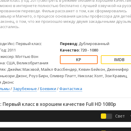
рвый класс (Год: 2011) смотреть в режиме онлайн в хорошем качеств
Детективы
2023
Семейные
4к можно в интернете полностью бесплатно с лучшей озвучкой на рус
Детские
2022
Спорт
ированном переводе. Фильм расскажет о том, как сформировались
Драмы
2021
Триллеры
авьер и Магнито, о процессе основания школы профессора для детей
наконец, о том, что же произошло между двумя закадычными друзья
Комедии
Ужасы
асстались.
Русские
Фантастика
СССР
Фэнтези
юди Икс: Первый класс
Перевод:
Дублированный
ые
Зарубежные
Год: 2011
Качество:
720 - 1080
Фильмы из соцетей
ежиссер: Мэттью Вон
на: США, Великобритания
лях: Джеймс Макэвой, Майкл Фассбендер, Кевин Бейкон, Дженнифер
ньюэри Джонс, Роуз Бирн, Оливер Платт, Николас Холт, Зои Кравиц,
и Джонс
ильмы
/
Зарубежные
/
Боевики
/
Фантастика
 Первый класс в хорошем качестве Full HD 1080p
Свет