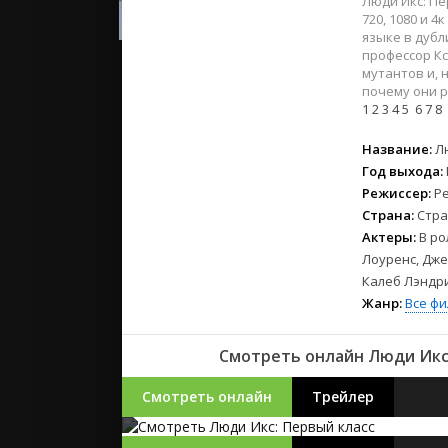
Люди Икс: Пе
2023
720, 1080 и 
2022
языке в дубл
2021
профессор Кс
мутантов и, 
почему они р
Русские
1
2
3
4
5
6
7
8
СССР
Название:
Л
Зарубежн
Год выхода:
Режиссер:
Р
Страна:
Стра
Актеры:
В ро
Лоуренс, Дже
Калеб Лэндр
Жанр:
Все ф
Смотреть онлайн Люди Икс:
Смотреть онлайн
Трейлер