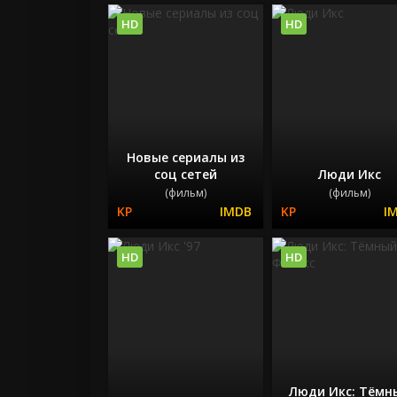
HD
HD
Новые сериалы из
соц сетей
Люди Икс
(фильм)
(фильм)
HD
HD
Люди Икс: Тёмн