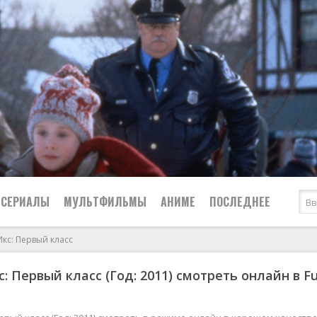
СЕРИАЛЫ
МУЛЬТФИЛЬМЫ
АНИМЕ
ПОСЛЕДНЕЕ
кс: Первый класс
Все
Криминал
: Первый класс (Год: 2011) смотреть онлайн в Fu
Боевики
Мелодрамы
Военные
2024
Приключения