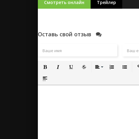
Смотреть онлайн
Трейлер
Оставь свой отзыв
Полужирный
Курсив
Подчеркнутый
Зачеркнутый
Выравнивание
Нумерованный
Маркиро
Вс
Вставка спойлера