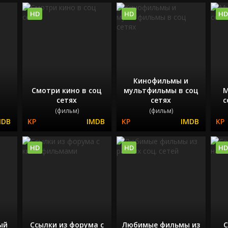
HD
HD
HD
Кинофильмы и
Смотри кино в соц
мультфильмы в соц
М
сетях
сетях
с
(фильм)
(фильм)
HD
HD
HD
ый
Ссылки из форума с
Любимые фильмы из
С