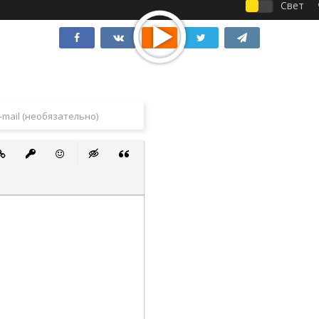
Свет
 список
ванный список
тавить ссылку
Вставить защищенную ссылку
Вставить смайлик
Вставка скрытого текста
Вставка цитаты