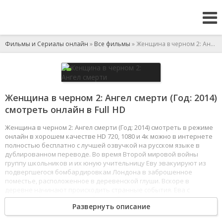
Фильмы и Сериалы онлайн
»
Все фильмы
» Женщина в черном 2: Ангел смерти
Женщина в черном 2: Ангел смерти (Год: 2014)
смотреть онлайн в Full HD
Женщина в черном 2: Ангел смерти (Год: 2014) смотреть в режиме
онлайн в хорошем качестве HD 720, 1080 и 4к можно в интернете
полностью бесплатно с лучшей озвучкой на русском языке в
дублированном переводе. Во время Второй мировой войны
группу школьников и их юную учительницу Еву эвакуируют из
подвергшегося бомбардировкам Лондона в заброшенное
поместье, расположенное в деревенской глуши. Вскоре в
деревне начинают происходить странные события. Ева с
помощью бывшего пилота Гарри обнаруживает, что приезд
Развернуть описание
детей пробудил темные силы, внушающие больший ужас, чем
вражеские бомбардировки. Теперь Ева должна противостоять