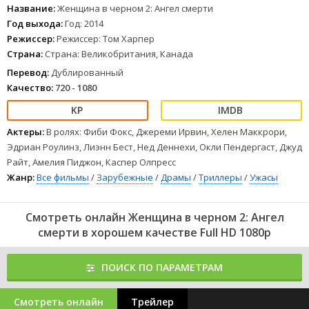
силам зла, спасти детей и пережить встречу с Женщиной в
Название:
Женщина в черном 2: Ангел смерти
черном.
Год выхода:
Год: 2014
1
2
3
4
5
6
7
8
Режиссер:
Режиссер: Том Харпер
Страна:
Страна: Великобритания, Канада
Перевод:
Дублированный
Качество:
720 - 1080
Актеры:
В ролях: Фиби Фокс, Джереми Ирвин, Хелен Маккрори,
Эдриан Роулинз, Лиэнн Бест, Нед Деннехи, Окли Пендергаст, Джуд
Райт, Амелия Пиджон, Каспер Олпресс
Жанр:
Все фильмы
/
Зарубежные
/
Драмы
/
Триллеры
/
Ужасы
Смотреть онлайн Женщина в черном 2: Ангел
смерти в хорошем качестве Full HD 1080p
ПОИСК ПО ПАРАМЕТРАМ
Смотреть онлайн
Трейлер