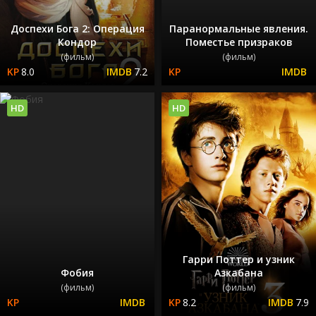
Доспехи Бога 2: Операция
Паранормальные явления.
Кондор
Поместье призраков
(фильм)
(фильм)
8.0
7.2
HD
HD
Гарри Поттер и узник
Фобия
Азкабана
(фильм)
(фильм)
8.2
7.9