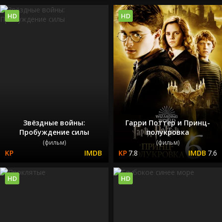
HD
HD
Звёздные войны:
Гарри Поттер и Принц-
Пробуждение силы
полукровка
(фильм)
(фильм)
7.8
7.6
HD
HD