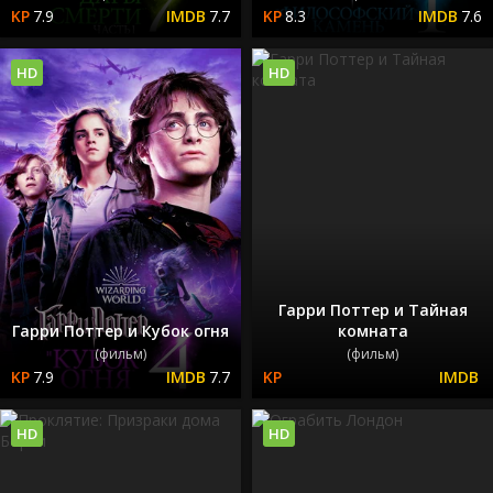
7.9
7.7
8.3
7.6
HD
HD
Гарри Поттер и Тайная
Гарри Поттер и Кубок огня
комната
(фильм)
(фильм)
7.9
7.7
HD
HD