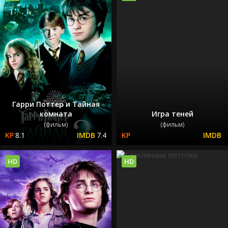
Гарри Поттер и Тайная
комната
Игра теней
(фильм)
(фильм)
8.1
7.4
HD
HD