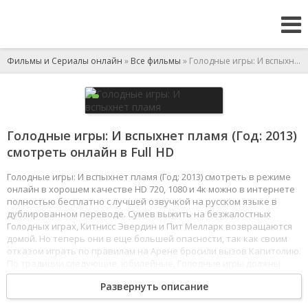
Фильмы и Сериалы онлайн
»
Все фильмы
» Голодные игры: И вспыхнет пламя
Голодные игры: И вспыхнет пламя (Год: 2013)
смотреть онлайн в Full HD
Голодные игры: И вспыхнет пламя (Год: 2013) смотреть в режиме
онлайн в хорошем качестве HD 720, 1080 и 4к можно в интернете
полностью бесплатно с лучшей озвучкой на русском языке в
дублированном переводе. Сумев выжить на безжалостных
Голодных играх, Китнисс Эвердин и Пит Мелларк возвращаются
домой. Но теперь они в еще большей опасности, так как своим
отказом играть по правилам на Арене бросили вызов Капитолию.
По традиции следующие, юбилейные, Голодные игры должны
стать особенными, и в этот раз в них участвуют только
Развернуть описание
победители прошлых лет. Китнисс и Пит вынуждены вновь выйти
на Арену, где будут соперничать с сильнейшими. Правила игры