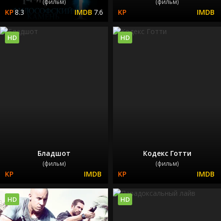
(фильм)
(фильм)
8.3
7.6
HD
HD
Бладшот
Кодекс Готти
(фильм)
(фильм)
HD
HD