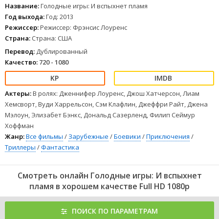
меняются. Арена еще опасней, масштаб еще больше, ставки еще
Название:
Голодные игры: И вспыхнет пламя
выше!
Год выхода:
Год: 2013
1
2
3
4
5
6
7
8
Режиссер:
Режиссер: Фрэнсис Лоуренс
Страна:
Страна: США
Перевод:
Дублированный
Качество:
720 - 1080
Актеры:
В ролях: Дженнифер Лоуренс, Джош Хатчерсон, Лиам
Хемсворт, Вуди Харрельсон, Сэм Клафлин, Джеффри Райт, Джена
Мэлоун, Элизабет Бэнкс, Дональд Сазерленд, Филип Сеймур
Хоффман
Жанр:
Все фильмы
/
Зарубежные
/
Боевики
/
Приключения
/
Триллеры
/
Фантастика
Смотреть онлайн Голодные игры: И вспыхнет
пламя в хорошем качестве Full HD 1080p
ПОИСК ПО ПАРАМЕТРАМ