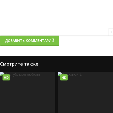
0
ДОБАВИТЬ КОММЕНТАРИЙ
Смотрите также
HD
HD