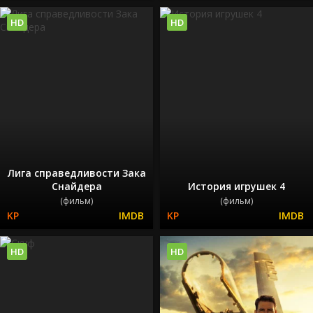
HD
HD
Лига справедливости Зака
Снайдера
История игрушек 4
(фильм)
(фильм)
HD
HD