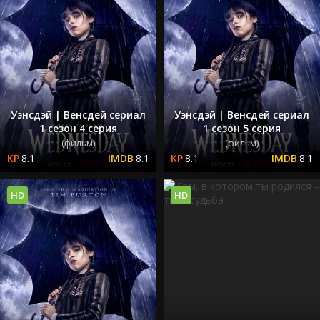
Уэнсдэй | Венсдей сериал
Уэнсдэй | Венсдей сериал
1 сезон 4 серия
1 сезон 5 серия
(фильм)
(фильм)
8.1
8.1
8.1
8.1
HD
HD