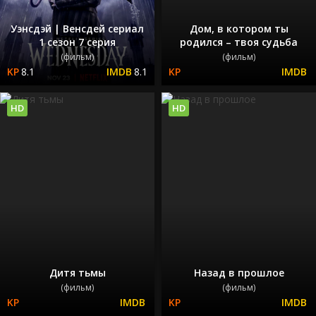
Уэнсдэй | Венсдей сериал
Дом, в котором ты
1 сезон 7 серия
родился – твоя судьба
(фильм)
(фильм)
8.1
8.1
HD
HD
Дитя тьмы
Назад в прошлое
(фильм)
(фильм)