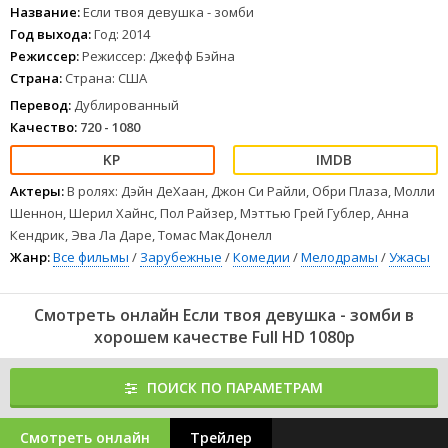
Название:
Если твоя девушка - зомби
Год выхода:
Год: 2014
Режиссер:
Режиссер: Джефф Бэйна
Страна:
Страна: США
Перевод:
Дублированный
Качество:
720 - 1080
Актеры:
В ролях: Дэйн ДеХаан, Джон Си Райли, Обри Плаза, Молли
Шеннон, Шерил Хайнс, Пол Райзер, Мэттью Грей Гублер, Анна
Кендрик, Эва Ла Даре, Томас МакДонелл
Жанр:
Все фильмы
/
Зарубежные
/
Комедии
/
Мелодрамы
/
Ужасы
Смотреть онлайн Если твоя девушка - зомби в
хорошем качестве Full HD 1080p
ПОИСК ПО ПАРАМЕТРАМ
Смотреть онлайн
Трейлер