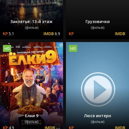
Заклятье: 13-й этаж
Грузовички
(фильм)
(фильм)
5.1
6.9
HD
HD
Елки 9
Люся интерн
(фильм)
(фильм)
4.9
---