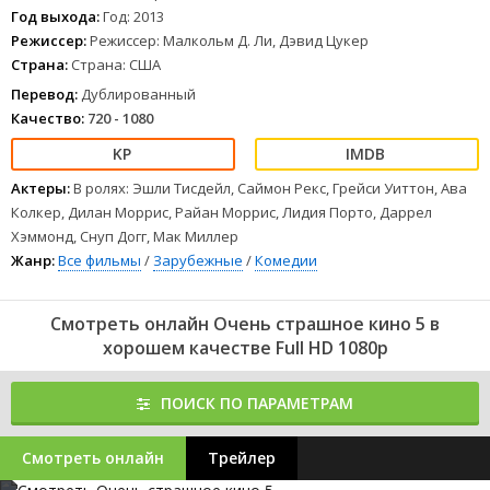
1
2
3
4
5
6
7
8
Год выхода:
Год: 2013
Режиссер:
Режиссер: Малкольм Д. Ли, Дэвид Цукер
Страна:
Страна: США
Перевод:
Дублированный
Качество:
720 - 1080
Актеры:
В ролях: Эшли Тисдейл, Саймон Рекс, Грейси Уиттон, Ава
Колкер, Дилан Моррис, Райан Моррис, Лидия Порто, Даррел
Хэммонд, Снуп Догг, Мак Миллер
Жанр:
Все фильмы
/
Зарубежные
/
Комедии
Смотреть онлайн Очень страшное кино 5 в
хорошем качестве Full HD 1080p
ПОИСК ПО ПАРАМЕТРАМ
Смотреть онлайн
Трейлер