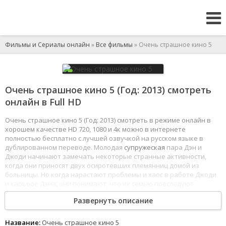
Фильмы и Сериалы онлайн
»
Все фильмы
» Очень страшное кино 5
Очень страшное кино 5 (Год: 2013) смотреть
онлайн в Full HD
Очень страшное кино 5 (Год: 2013) смотреть в режиме онлайн в
хорошем качестве HD 720, 1080 и 4к можно в интернете
полностью бесплатно с лучшей озвучкой на русском языке в
дублированном переводе. Молодая
супружеская
пара Дэн и
Джоди начинают замечать некоторые странные активности,
когда они приносят двух осиротевших племянниц домой из
больницы. Но когда нарастают проблемы и хаос в работе Джоди
и карьере Дэна, они понимают, что их семью преследуют
гнусные демоны. Вместе с советом сертифицированных
Развернуть описание
специалистов и при помощи многочисленных камер, они должны
выяснить, как избавиться от этих
существ
, пока не стало слишком
поздно.
Название:
Очень страшное кино 5