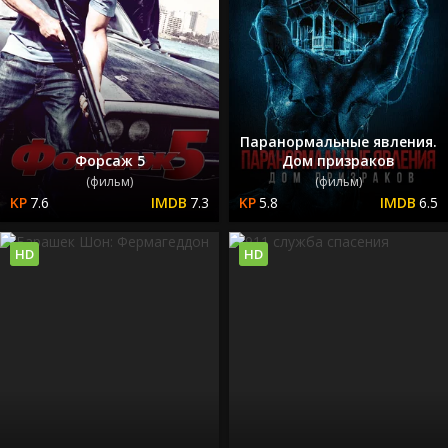
Паранормальные явления.
Форсаж 5
Дом призраков
(фильм)
(фильм)
7.6
7.3
5.8
6.5
HD
HD