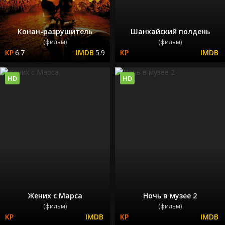
Конан-разрушитель
Шанхайский полдень
(фильм)
(фильм)
6.7
5.9
HD
HD
Жених с Марса
Ночь в музее 2
(фильм)
(фильм)