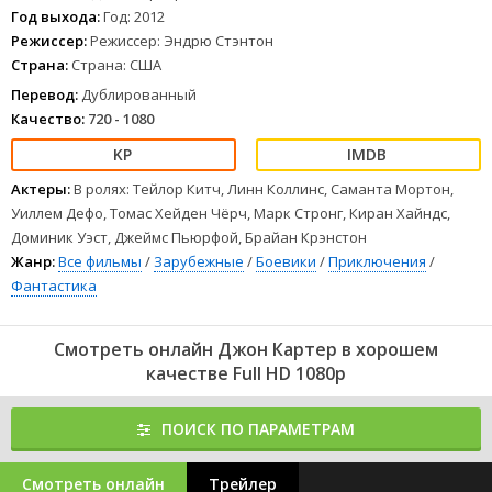
Год выхода:
Год: 2012
Режиссер:
Режиссер: Эндрю Стэнтон
Страна:
Страна: США
Перевод:
Дублированный
Качество:
720 - 1080
Актеры:
В ролях: Тейлор Китч, Линн Коллинс, Саманта Мортон,
Уиллем Дефо, Томас Хейден Чёрч, Марк Стронг, Киран Хайндс,
Доминик Уэст, Джеймс Пьюрфой, Брайан Крэнстон
Жанр:
Все фильмы
/
Зарубежные
/
Боевики
/
Приключения
/
Фантастика
Смотреть онлайн Джон Картер в хорошем
качестве Full HD 1080p
ПОИСК ПО ПАРАМЕТРАМ
Смотреть онлайн
Трейлер