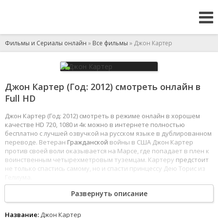
Фильмы и Сериалы онлайн
»
Все фильмы
» Джон Картер
Джон Картер (Год: 2012) смотреть онлайн в
Full HD
Джон Картер (Год: 2012) смотреть в режиме онлайн в хорошем
качестве HD 720, 1080 и 4к можно в интернете полностью
бесплатно с лучшей озвучкой на русском языке в дублированном
переводе. Ветеран
Гражданской
войны в США Джон Картер
против своей воли оказывается на Марсе, где попадает в плен к
воинственным четырехметровым туземцам. Картеру
предстоит
не только спастись самому, но и спасти принцессу Дею Торис из
Гелиума.
1
2
3
4
5
6
7
8
Развернуть описание
Название:
Джон Картер