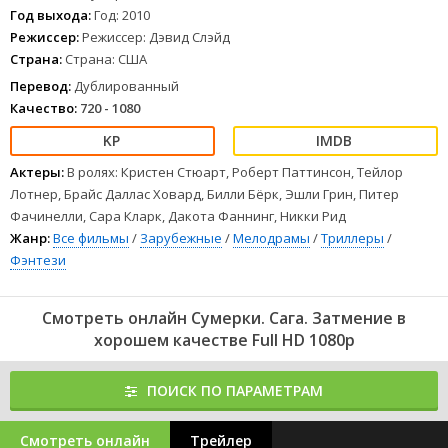
Помимо всего прочего, ей предстоит принять еще одно важное
Год выхода:
Год: 2010
решение: жизнь или смерть, ведь окончание средней школы уже
Режиссер:
Режиссер: Дэвид Слэйд
не за горами.
Страна:
Страна: США
1
2
3
4
5
6
7
8
Перевод:
Дублированный
Качество:
720 - 1080
Актеры:
В ролях: Кристен Стюарт, Роберт Паттинсон, Тейлор
Лотнер, Брайс Даллас Ховард, Билли Бёрк, Эшли Грин, Питер
Фачинелли, Сара Кларк, Дакота Фаннинг, Никки Рид
Жанр:
Все фильмы
/
Зарубежные
/
Мелодрамы
/
Триллеры
/
Фэнтези
Смотреть онлайн Сумерки. Сага. Затмение в
хорошем качестве Full HD 1080p
ПОИСК ПО ПАРАМЕТРАМ
Смотреть онлайн
Трейлер