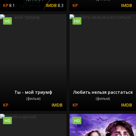
8.1
8.3
HD
HD
Ты - мой триумф
Любить нельзя расстаться
(фильм)
(фильм)
HD
HD