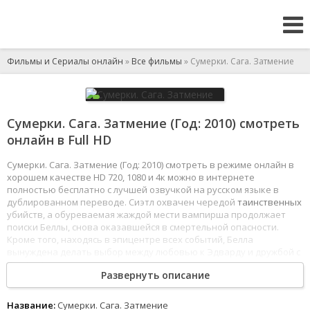
Фильмы и Сериалы онлайн
»
Все фильмы
» Сумерки. Сага. Затмение
Сумерки. Сага. Затмение (Год: 2010) смотреть
онлайн в Full HD
Сумерки. Сага. Затмение (Год: 2010) смотреть в режиме онлайн в
хорошем качестве HD 720, 1080 и 4к можно в интернете
полностью бесплатно с лучшей озвучкой на русском языке в
дублированном переводе. Сиэтл охвачен чередой
таинственных
убийств, а обуреваемая жаждой мести вампирша продолжает
поиски Беллы, снова оказавшейся в смертельной опасности.
Кроме того, находясь в эпицентре всех событий, Белла
вынуждена делать выбор между любовью к Эдварду и дружбой с
Джейкобом, зная что ее
решение
может послужить толчком к
Развернуть описание
возобновлению давнего противостояния между вампирами и
оборотнями.
Название:
Сумерки. Сага. Затмение