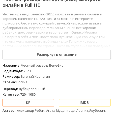
онлайн в Full HD
Честный развод: Бенефис (2023) смотреть в режиме онлайн в
хорошем качестве HD 720, 1080 и 4к можно в интернете
полностью бесплатно с лучшей озвучкой на русском языке в
дублированном переводе. У Миланы с Геной все
хорошо
:
ребенок, дом, реализация в творчестве… Однако Милана
не верит в себя и связывает свою музыкальную карьеру с тем,
что она жена народного любимца «дяди Гены», у которого
постоянные гастроли по стране. После выступления на празднике
в одном из провинциальных городов к Милане за кулисы
Развернуть описание
приходит… ее отец Альберт Плехов. Он режиссер в местном
театре, довольно
эксцентричный
, несовременный, но очень
задорный мужчина в возрасте.
Название:
Честный развод: Бенефис
1
2
3
4
5
6
7
8
Год выхода:
2023
Режиссер:
Евгений Корчагин
Страна:
Россия
Перевод:
Дублированный
Качество:
720 - 1080
Актеры:
Александр Робак, Агата Муцениеце, Леонид Якубович,