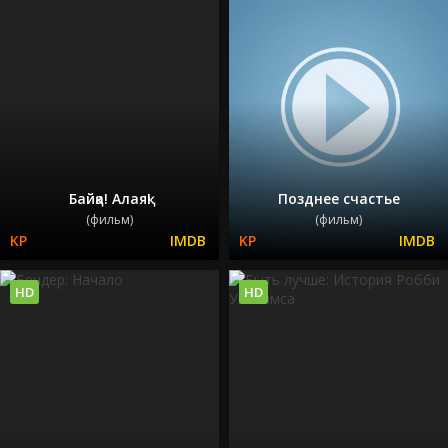
Байқа! Алаяқ!
Позднее счастье
(фильм)
(фильм)
HD
HD