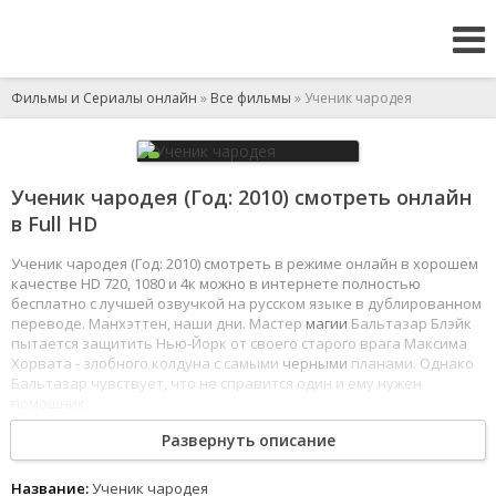
Фильмы и Сериалы онлайн
»
Все фильмы
» Ученик чародея
Ученик чародея (Год: 2010) смотреть онлайн
в Full HD
Ученик чародея (Год: 2010) смотреть в режиме онлайн в хорошем
качестве HD 720, 1080 и 4к можно в интернете полностью
бесплатно с лучшей озвучкой на русском языке в дублированном
переводе. Манхэттен, наши дни. Мастер
магии
Бальтазар Блэйк
пытается защитить Нью-Йорк от своего старого врага Максима
Хорвата - злобного колдуна с самыми
черными
планами. Однако
Бальтазар чувствует, что не справится один и ему нужен
помощник...
1
2
3
4
5
6
7
8
Развернуть описание
Название:
Ученик чародея