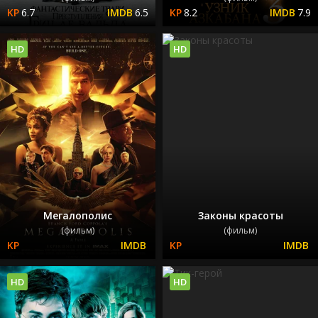
6.7
6.5
8.2
7.9
HD
HD
Мегалополис
Законы красоты
(фильм)
(фильм)
HD
HD