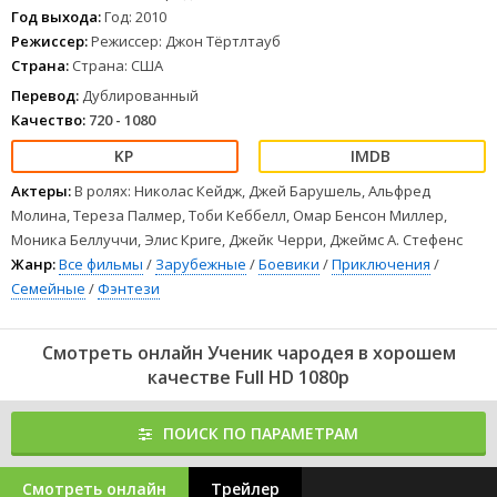
Год выхода:
Год: 2010
Режиссер:
Режиссер: Джон Тёртлтауб
Страна:
Страна: США
Перевод:
Дублированный
Качество:
720 - 1080
Актеры:
В ролях: Николас Кейдж, Джей Барушель, Альфред
Молина, Тереза Палмер, Тоби Кеббелл, Омар Бенсон Миллер,
Моника Беллуччи, Элис Криге, Джейк Черри, Джеймс А. Стефенс
Жанр:
Все фильмы
/
Зарубежные
/
Боевики
/
Приключения
/
Семейные
/
Фэнтези
Смотреть онлайн Ученик чародея в хорошем
качестве Full HD 1080p
ПОИСК ПО ПАРАМЕТРАМ
Смотреть онлайн
Трейлер