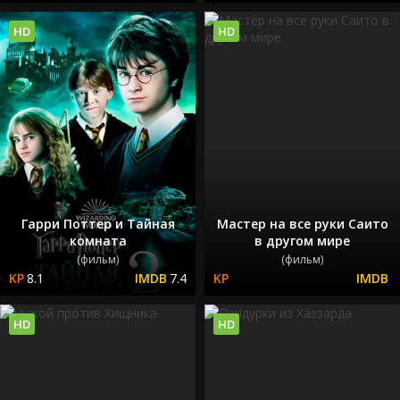
HD
HD
Гарри Поттер и Тайная
Мастер на все руки Саито
комната
в другом мире
(фильм)
(фильм)
8.1
7.4
HD
HD