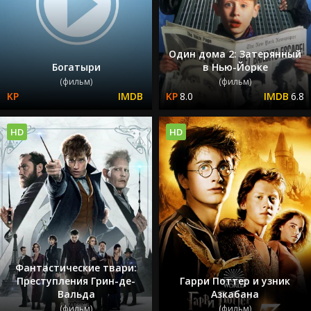
Один дома 2: Затерянный
Богатыри
в Нью-Йорке
(фильм)
(фильм)
8.0
6.8
HD
HD
Фантастические твари:
Преступления Грин-де-
Гарри Поттер и узник
Вальда
Азкабана
(фильм)
(фильм)