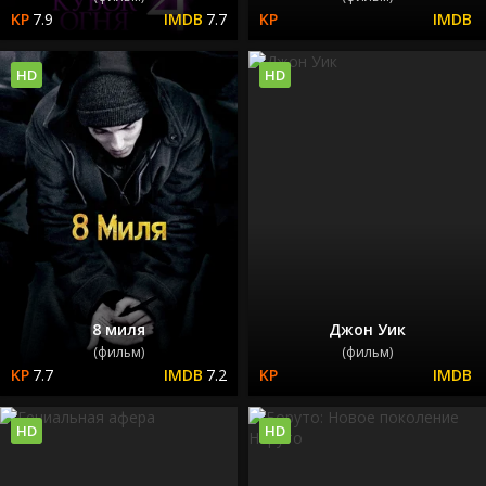
7.9
7.7
HD
HD
8 миля
Джон Уик
(фильм)
(фильм)
7.7
7.2
HD
HD