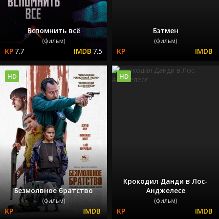
Вспомнить всё
Бэтмен
(фильм)
(фильм)
7.7
7.5
HD
HD
Крокодил Данди в Лос-
Безмолвное братство
Анджелесе
(фильм)
(фильм)