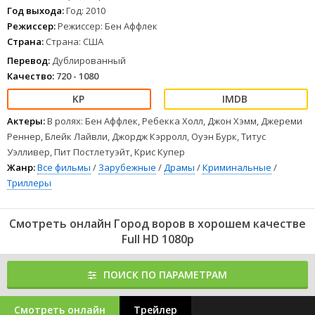
1
2
3
4
5
6
7
8
Год выхода:
Год: 2010
Режиссер:
Режиссер: Бен Аффлек
Страна:
Страна: США
Перевод:
Дублированный
Качество:
720 - 1080
Актеры:
В ролях: Бен Аффлек, Ребекка Холл, Джон Хэмм, Джереми
Реннер, Блейк Лайвли, Джордж Кэрролл, Оуэн Бурк, Титус
Уэлливер, Пит Постлетуэйт, Крис Купер
Жанр:
Все фильмы
/
Зарубежные
/
Драмы
/
Криминальные
/
Триллеры
Смотреть онлайн Город воров в хорошем качестве
Full HD 1080p
ПОИСК ПО ПАРАМЕТРАМ
Смотреть онлайн
Трейлер