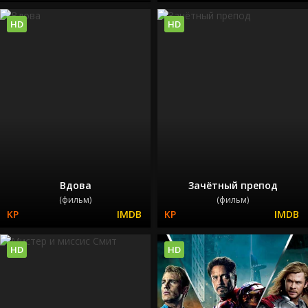
HD
HD
Вдова
Зачётный препод
(фильм)
(фильм)
HD
HD