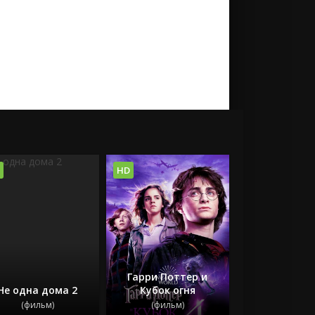
HD
Гарри Поттер и
Не одна дома 2
Кубок огня
(фильм)
(фильм)