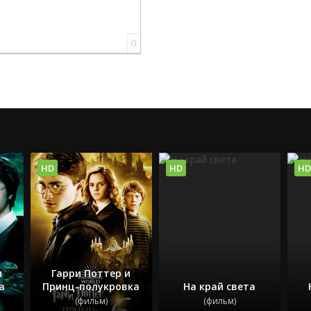
0
HD
HD
HD
и
Гарри Поттер и
а
Принц-полукровка
На край света
(фильм)
(фильм)