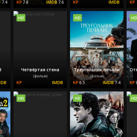
7.4
7.8
7.6
HD
HD
HD
3
Четвёртая стена
Треугольник печали
От
(фильм)
(фильм)
6.5
7.4
HD
HD
HD