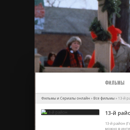
ФИЛЬМЫ
Фильмы и Сериалы онлайн
»
Все фильмы
» 13-й 
Все
13-й райо
2024
13-й район (
можно в инте