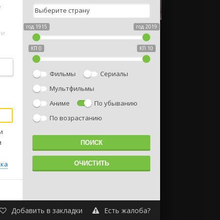
е
год 1915
год 2019
ти
КП 0
КП 10
ой
ен.
Фильмы
Сериалы
н
Мультфильмы
Аниме
По убыванию
По возрастанию
и
м
ика
Добавить в закладки
Есть жалоба?