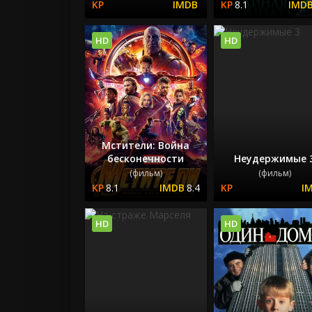
8.1
HD
HD
Мстители: Война
бесконечности
Неудержимые 
(фильм)
(фильм)
8.1
8.4
HD
HD