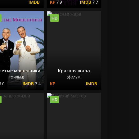
7.9
7.7
HD
петые мошенники
Красная жара
(фильм)
(фильм)
8.0
7.4
HD