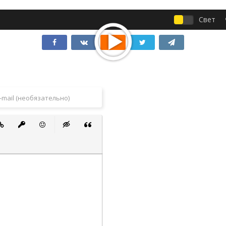
Свет
 список
ванный список
тавить ссылку
Вставить защищенную ссылку
Вставить смайлик
Вставка скрытого текста
Вставка цитаты