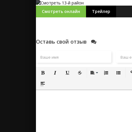
Смотреть онлайн
Трейлер
Оставь свой отзыв
Полужирный
Курсив
Подчеркнутый
Зачеркнутый
Выравнивание
Нумерованный
Маркиро
Вс
Вставка спойлера