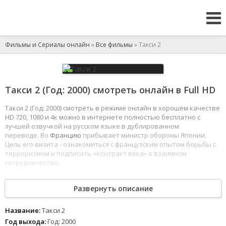
Фильмы и Сериалы онлайн
»
Все фильмы
» Такси 2
Такси 2 (Год: 2000) смотреть онлайн в Full HD
Такси 2 (Год: 2000) смотреть в режиме онлайн в хорошем качестве
HD 720, 1080 и 4к можно в интернете полностью бесплатно с
лучшей озвучкой на русском языке в дублированном
переводе. Во
Францию
прибывает министр обороны Японии.
Цель его визита - ознакомиться с французским опытом борьбы с
терроризмом и подписать «контракт века» о взаимном
сотрудничестве.
Неожиданно во время показательных выступлений французской
Развернуть описание
полиции министра обороны похищают якудза, желающая
сорвать заключение наиважнейшего контракта. Даниэль и
Эмильен
отправляются на поиски высокого гостя. В дело вступает
Название:
Такси 2
уже хорошо знакомое нам такси.
Год выхода:
Год: 2000