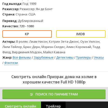
1
2
3
4
5
6
7
8
Год выхода:
Год: 1999
Режиссер:
Режиссер: Ян де Бонт
Страна:
Страна: США
Перевод:
Дублированный
Качество:
720 - 1080
Актеры:
В ролях: Лиам Нисон, Кэтрин Зета-Джонс, Оуэн Уилсон,
Лили Тейлор, Брюс Дерн, Мэриэн Селдес, Аликс Коромзай, Тодд
Филд, Вирджиния Мэдсен, Майкл Кавана
Жанр:
Все фильмы
/
Зарубежные
/
Детективы
/
Триллеры
/
Ужасы
/
Фэнтези
Смотреть онлайн Призрак дома на холме в
хорошем качестве Full HD 1080p
ПОИСК ПО ПАРАМЕТРАМ
Смотреть онлайн
Трейлер