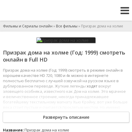
Фильмы и Сериалы онлайн
»
Все фильмы
» Призрак дома на холме
Призрак дома на холме (Год: 1999) смотреть
онлайн в Full HD
Призрак дома на холме (Год: 1999) смотреть в режиме онлайн в
хорошем качестве HD 720, 1080 и 4к можно в интернете
полностью бесплатно с лучшей озвучкой на русском языке в
дублированном переводе. Жуткие легенды
ходят
вокруг
зловещего особняка, известного как Дом на холме. Это мрачное
и величественное строение, некогда принадлежавшее
богатейшему текстильному магнату Хью Крэйну, вот уже больше
века стоит пустым и считается проклятым местом. Но именно
его для своих
экспериментов
выбирает специалист по изучению
Развернуть описание
сна доктор Марроу. Группа из четырех страдающих бессонницей
людей должна будет провести в жутком доме несколько дней
и ночей.
Название:
Призрак дома на холме