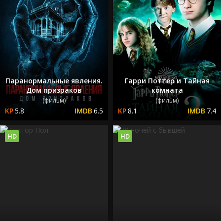
Паранормальные явления.
Гарри Поттер и Тайная
Дом призраков
комната
(фильм)
(фильм)
5.8
6.5
8.1
7.4
HD
HD