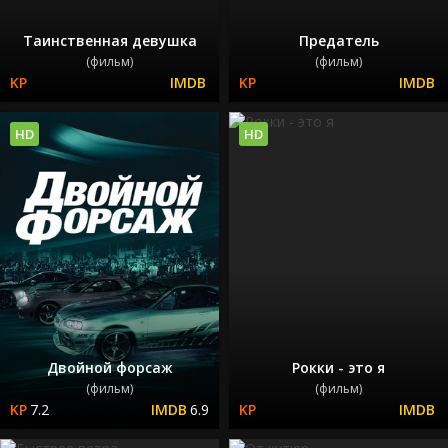
Таинственная девушка
Предатель
(фильм)
(фильм)
HD
HD
Двойной форсаж
Рокки - это я
(фильм)
(фильм)
7.2
6.9