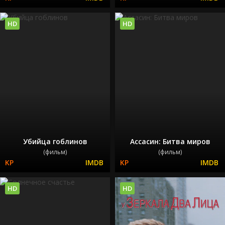
HD
HD
Убийца гоблинов
Ассасин: Битва миров
(фильм)
(фильм)
HD
HD