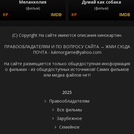
Меланхолия
Думай как собака
(фильм)
(фильм)
(C) Copyright На сайте имеются описания кинокартин.
ПРАВООБЛАДАТЕЛЯМ И ПО ВОПРОСУ САЙТА →
ЖМИ СЮДА
ПОЧТА - lukmorgame@yahoo.com
На сайте размещается только общедоступная иноформация
о фильмах - из общедоступных источников! Самих фильмов
или медиа файлов нет!
2025
Правообладателям
Все фильмы
Зарубежное
Семейное