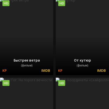
HD
HD
Быстрее ветра
От кутюр
(фильм)
(фильм)
HD
HD