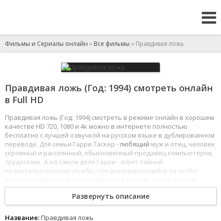
Фильмы и Сериалы онлайн
»
Все фильмы
» Правдивая ложь
Правдивая ложь (Год: 1994) смотреть онлайн
в Full HD
Правдивая ложь (Год: 1994) смотреть в режиме онлайн в хорошем
качестве HD 720, 1080 и 4к можно в интернете полностью
бесплатно с лучшей озвучкой на русском языке в дублированном
переводе. Для семьи Гарри Таскер -
любящий
муж и отец, человек
скромный и рассеянный, обыкновенный продавец компьютеров,
трудоголик. А на самом деле Гарри - агент тайной
правительственной службы, специализирующийся на особо
опасных заданиях, владеющий кучей языков, всеми видами
оружия и всеми возможными способами отправки злодеев на тот
Развернуть описание
свет. Агент Таскер и дальше продолжал бы вести двойную жизнь,
если бы
арабские
террористы не похитили Гарри, а вместе с ним
и его ничего не подозревающую жену Хэлен.
Название:
Правдивая ложь