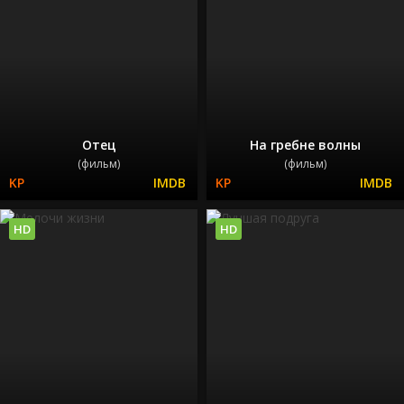
Отец
На гребне волны
(фильм)
(фильм)
HD
HD