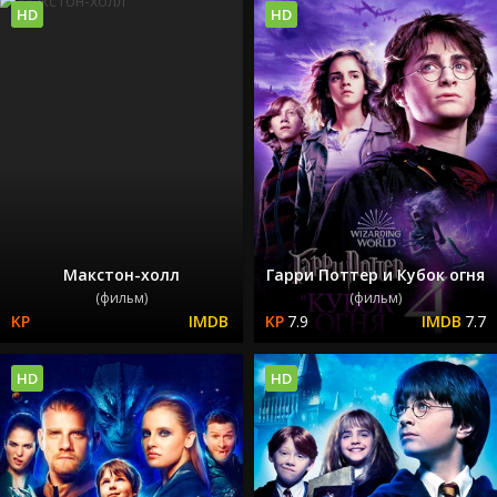
HD
HD
Макстон-холл
Гарри Поттер и Кубок огня
(фильм)
(фильм)
7.9
7.7
HD
HD