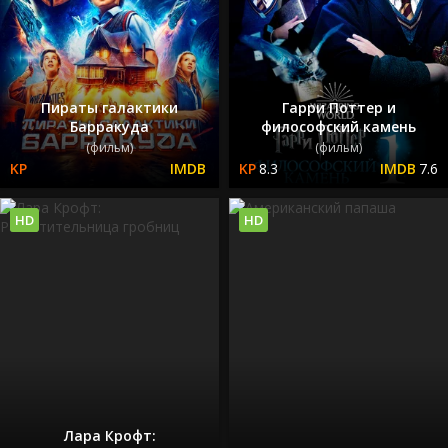
Пираты галактики
Гарри Поттер и
Барракуда
философский камень
(фильм)
(фильм)
8.3
7.6
HD
HD
Лара Крофт: