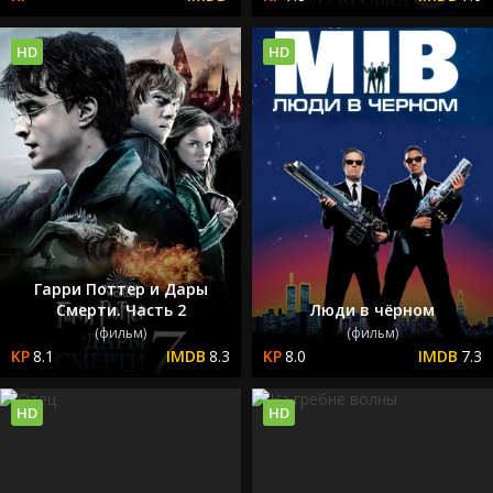
HD
HD
Гарри Поттер и Дары
Смерти. Часть 2
Люди в чёрном
(фильм)
(фильм)
8.1
8.3
8.0
7.3
HD
HD