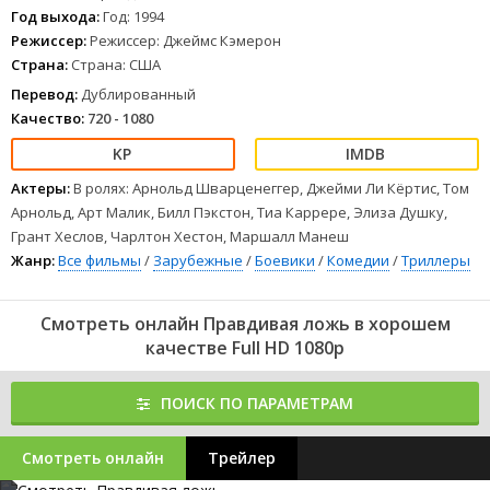
1
2
3
4
5
6
7
8
Год выхода:
Год: 1994
Режиссер:
Режиссер: Джеймс Кэмерон
Страна:
Страна: США
Перевод:
Дублированный
Качество:
720 - 1080
Актеры:
В ролях: Арнольд Шварценеггер, Джейми Ли Кёртис, Том
Арнольд, Арт Малик, Билл Пэкстон, Тиа Каррере, Элиза Душку,
Грант Хеслов, Чарлтон Хестон, Маршалл Манеш
Жанр:
Все фильмы
/
Зарубежные
/
Боевики
/
Комедии
/
Триллеры
Смотреть онлайн Правдивая ложь в хорошем
качестве Full HD 1080p
ПОИСК ПО ПАРАМЕТРАМ
Смотреть онлайн
Трейлер