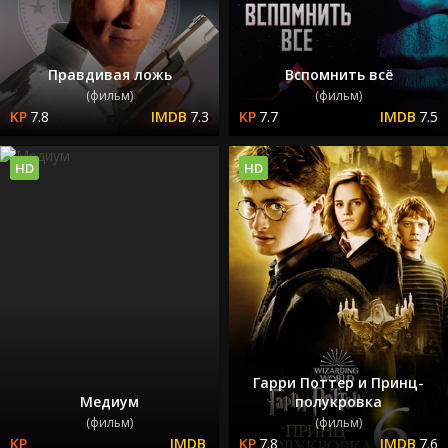
Правдивая ложь
Вспомнить всё
(фильм)
(фильм)
7.8
7.3
7.7
7.5
HD
HD
Гарри Поттер и Принц-
Медиум
полукровка
(фильм)
(фильм)
7.8
7.6