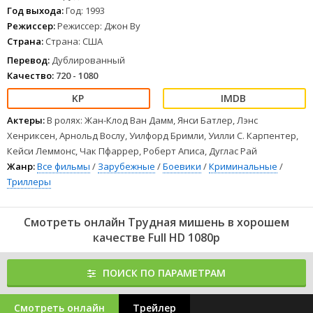
не нужных бродяг. Бандитам не нужно, чтобы об их деятельности
Год выхода:
Год: 1993
кто-то узнал. На Ченса и его подругу начинается беспощадная
Режиссер:
Режиссер: Джон Ву
охота.
Страна:
Страна: США
1
2
3
4
5
6
7
8
Перевод:
Дублированный
Качество:
720 - 1080
Актеры:
В ролях: Жан-Клод Ван Дамм, Янси Батлер, Лэнс
Хенриксен, Арнольд Вослу, Уилфорд Бримли, Уилли С. Карпентер,
Кейси Леммонс, Чак Пфаррер, Роберт Аписа, Дуглас Рай
Жанр:
Все фильмы
/
Зарубежные
/
Боевики
/
Криминальные
/
Триллеры
Смотреть онлайн Трудная мишень в хорошем
качестве Full HD 1080p
ПОИСК ПО ПАРАМЕТРАМ
Смотреть онлайн
Трейлер