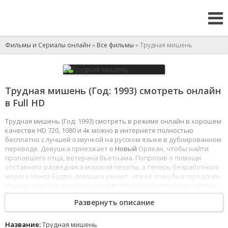
Фильмы и Сериалы онлайн
»
Все фильмы
» Трудная мишень
Трудная мишень (Год: 1993) смотреть онлайн
в Full HD
Трудная мишень (Год: 1993) смотреть в режиме онлайн в хорошем
качестве HD 720, 1080 и 4к можно в интернете полностью
бесплатно с лучшей озвучкой на русском языке в дублированном
переводе. Девушка приезжает в
Новый
Орлеан, чтобы найти
пропавшего отца, ветерана Вьетнама. Попросив о помощи
отставного разведчика морской пехоты, а теперь безработного
моряка Ченса Будро, девушка узнаёт, что её отец был городским
нищим, а вскоре полиция находит его труп на сгоревшем складе.
Но
Ченс
уверен, что это не несчастный случай, и вместе с
Развернуть описание
девушкой организует собственное расследование.
Вскоре он узнаёт о некоей банде, организующей сафари для
богачей, где в качестве дичи выпускают живых людей - никому
Название:
Трудная мишень