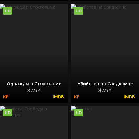
HD
HD
Однажды в Стокгольме
Убийства на Сандхамне
(фильм)
(фильм)
HD
HD