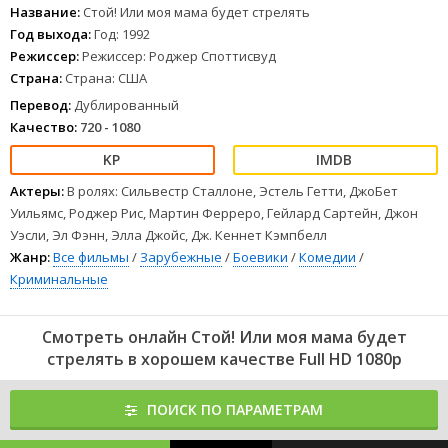
проблемам, неугомонная Тутти оказывается свидетельницей
Название:
Стой! Или моя мама будет стрелять
убийства и требует... чтобы сын позволил ей участвовать в
Год выхода:
Год: 1992
расследовании!
Режиссер:
Режиссер: Роджер Споттисвуд
В итоге Джо получает нового напарника - собственную мамулю,
Страна:
Страна: США
которая решает задать преступникам солидную трепку!
1
2
3
4
5
6
7
8
Перевод:
Дублированный
Качество:
720 - 1080
Актеры:
В ролях: Сильвестр Сталлоне, Эстель Гетти, ДжоБет
Уильямс, Роджер Рис, Мартин Ферреро, Гейлард Сартейн, Джон
Уэсли, Эл Фэнн, Элла Джойс, Дж. Кеннет Кэмпбелл
Жанр:
Все фильмы
/
Зарубежные
/
Боевики
/
Комедии
/
Криминальные
Смотреть онлайн Стой! Или моя мама будет
стрелять в хорошем качестве Full HD 1080p
ПОИСК ПО ПАРАМЕТРАМ