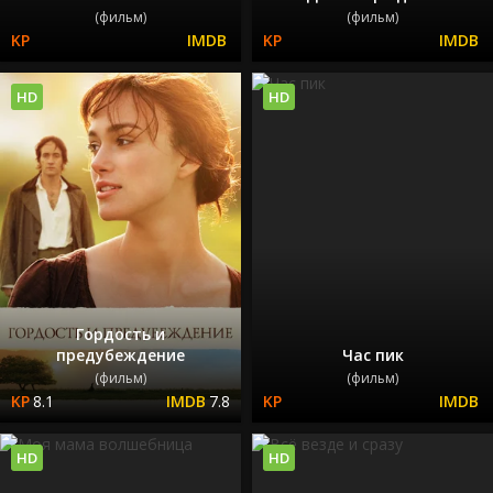
(фильм)
(фильм)
HD
HD
Гордость и
предубеждение
Час пик
(фильм)
(фильм)
8.1
7.8
HD
HD