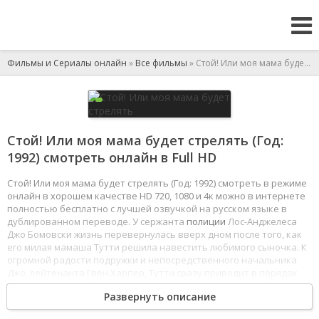
Фильмы и Сериалы онлайн
»
Все фильмы
» Стой! Или моя мама будет стрелять
Стой! Или моя мама будет стрелять (Год:
1992) смотреть онлайн в Full HD
Стой! Или моя мама будет стрелять (Год: 1992) смотреть в режиме
онлайн в хорошем качестве HD 720, 1080 и 4к можно в интернете
полностью бесплатно с лучшей озвучкой на русском языке в
дублированном переводе. У сержанта
полиции
Лос-Анджелеса
Джо Бомовски жизнь перевернулась вверх дном после того, как
его милая мамаша Тутти решила навестить любимого сыночка. К
огромной радости подружки и непосредственного начальника
Джо, лейтенанта Гвен Харпер, Тутти сразу приводит в порядок
его холостяцкую берлогу и начинает налаживать «хозяйство».
Развернуть описание
Как вы прекрасно понимаете, бравый сержант не в
восторге
от
всех этих нововведений. А тут еще, в дополнение ко всем