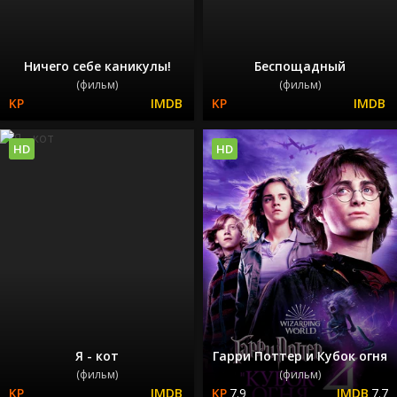
Ничего себе каникулы!
Беспощадный
(фильм)
(фильм)
HD
HD
Я - кот
Гарри Поттер и Кубок огня
(фильм)
(фильм)
7.9
7.7