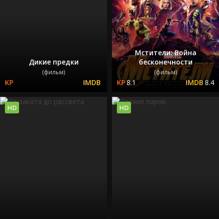
Мстители: Война
Дикие предки
бесконечности
(фильм)
(фильм)
8.1
8.4
HD
HD