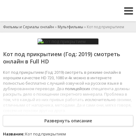
Фильмы и Сериалы онлайн
»
Мультфильмы
» Кот под прикрытием
Кот под прикрытием (Год: 2019) смотреть
онлайн в Full HD
Кот под прикрытием (Год: 2019) смотреть в режиме онлайн в
хорошем качестве HD 720, 1080 и 4к можно в интернете
полностью бесплатно с лучшей озвучкой на русском языке в
дублированном переводе. Два
полицейских
спецагента должны
раскрыть дело о похищении секретного минерала. Проблема в
том, что каждый из них привык работать
исключительно
своими,
отличными от напарника, методами. Да и сами они, мягко говоря,
совсем не похожи друг на друга.
1
2
3
4
5
6
7
8
Развернуть описание
Название:
Кот под прикрытием