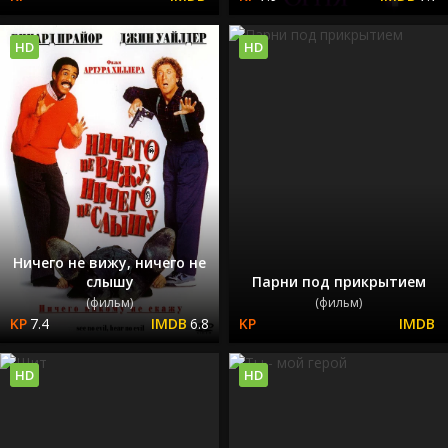
HD
HD
Ничего не вижу, ничего не
слышу
Парни под прикрытием
(фильм)
(фильм)
7.4
6.8
HD
HD