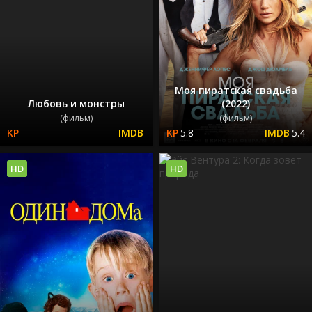
Моя пиратская свадьба
Любовь и монстры
(2022)
(фильм)
(фильм)
5.8
5.4
HD
HD