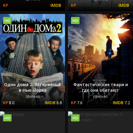
HD
HD
Один дома 2: Затерянный
Фантастические твари и
в Нью-Йорке
где они обитают
(фильм)
(фильм)
8.0
6.8
7.6
7.2
HD
HD