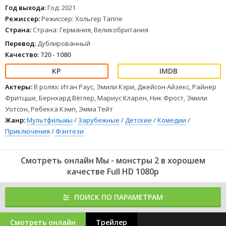
состояться несмотря ни на что!
Год выхода:
Год: 2021
1
2
3
4
5
6
7
8
Режиссер:
Режиссер: Хольгер Таппе
Страна:
Страна: Германия, Великобритания
Перевод:
Дублированный
Качество:
720 - 1080
Актеры:
В ролях: Итан Раус, Эмили Кэри, Джейсон Айзекс, Райнер
Фритцше, Бернхард Вёглер, Мариус Кларен, Ник Фрост, Эмили
Уотсон, Ребекка Кэмп, Эмма Тейт
Жанр:
Мультфильмы
/
Зарубежные
/
Детские
/
Комедии
/
Приключения
/
Фэнтези
Смотреть онлайн Мы - монстры 2 в хорошем
качестве Full HD 1080p
ПОИСК ПО ПАРАМЕТРАМ
Смотреть онлайн
Трейлер