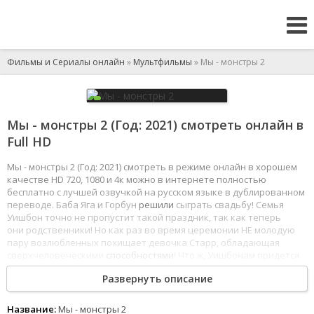
Фильмы и Сериалы онлайн
»
Мультфильмы
» Мы - монстры 2
Мы - монстры 2 (Год: 2021) смотреть онлайн в
Full HD
Мы - монстры 2 (Год: 2021) смотреть в режиме онлайн в хорошем
качестве HD 720, 1080 и 4к можно в интернете полностью
бесплатно с лучшей озвучкой на русском языке в дублированном
переводе. Баба Яга и Горбун
решили
сыграть свадьбу! Семья
Уишбон точно не пропустит такой праздник, так как теперь
они родственники! Но как раз во время церемонии НЕ молодую
пару возлюбленных похищает девочка Старр, обладающая
сверхчеловеческими
способностями
! Что ж, Уишбонам придется
вновь прибегнуть к помощи магии и снова превратиться
Развернуть описание
в монстров: мама вампир, папа Франкенштейн и их
дети - непоседливый оборотень и обаятельная мумия,
отправляются в новое приключение. Ведь свадьба должна
Название:
Мы - монстры 2