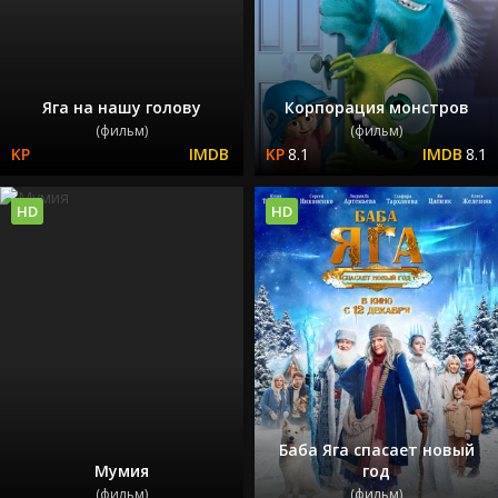
Яга на нашу голову
Корпорация монстров
(фильм)
(фильм)
8.1
8.1
HD
HD
Баба Яга спасает новый
Мумия
год
(фильм)
(фильм)