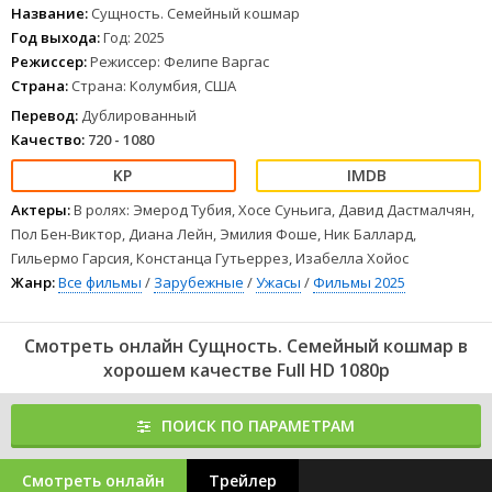
молилась бабушка на самом деле.
Название:
Сущность. Семейный кошмар
Теперь девушке предстоит столкнуться с демонической
Год выхода:
Год: 2025
сущностью один на один. Чтобы
спастись
, ей нужно узнать тайны
Режиссер:
Режиссер: Фелипе Варгас
своего рода и прекратить раз и навсегда этот семейный кошмар.
Страна:
Страна: Колумбия, США
1
2
3
4
5
6
7
8
Перевод:
Дублированный
Качество:
720 - 1080
Актеры:
В ролях: Эмерод Тубия, Хосе Суньига, Давид Дастмалчян,
Пол Бен-Виктор, Диана Лейн, Эмилия Фоше, Ник Баллард,
Гильермо Гарсия, Констанца Гутьеррез, Изабелла Хойос
Жанр:
Все фильмы
/
Зарубежные
/
Ужасы
/
Фильмы 2025
Смотреть онлайн Сущность. Семейный кошмар в
хорошем качестве Full HD 1080p
ПОИСК ПО ПАРАМЕТРАМ
Смотреть онлайн
Трейлер