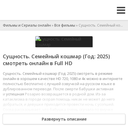
Фильмы и Сериалы онлайн
»
Все фильмы
» Сущность. Семейный кошмар
Сущность. Семейный кошмар (Год: 2025)
смотреть онлайн в Full HD
Сущность. Семейный кошмар (Год: 2025) смотреть в режиме
онлайн в хорошем качестве HD 720, 1080 и 4к можно в интернете
полностью бесплатно с лучшей озвучкой на русском языке в
дублированном переводе. После смерти бабушки активная
и
успешная
Розарио возвращается в родной дом. Из-за
катаклизма в городе скорая помощь никак не может до него
добраться, и девушке приходится провести ночь с усопшей.
Сосед рассказывает, что бабушка очень скучала по внучке
и молилась за нее каждую ночь. Но когда с наступлением
Развернуть описание
темноты дом превращается в портал потустороннего, и ее
начинает атаковать зловещая сила, Розарио понимает, кому