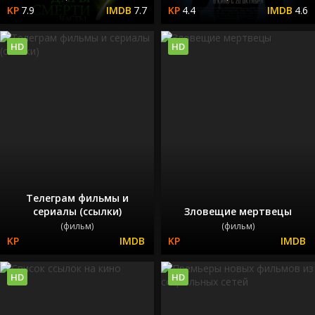
7.9
7.7
4.4
4.6
HD
HD
Телеграм фильмы и
сериалы (ссылки)
Зловещие мертвецы
(фильм)
(фильм)
HD
HD