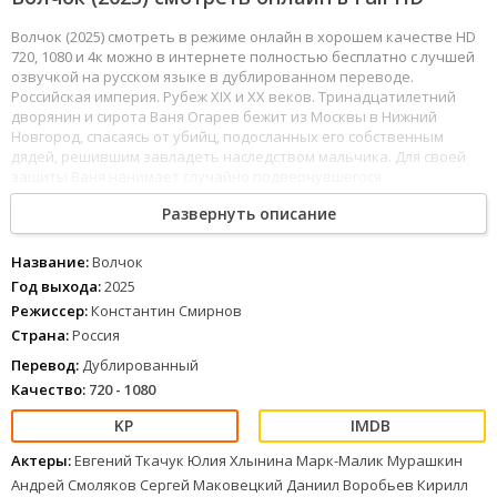
Волчок (2025) смотреть в режиме онлайн в хорошем качестве HD
720, 1080 и 4к можно в интернете полностью бесплатно с лучшей
озвучкой на русском языке в дублированном переводе.
Российская империя. Рубеж XIX и XX веков. Тринадцатилетний
дворянин и сирота Ваня Огарев бежит из Москвы в Нижний
Новгород, спасаясь от убийц, подосланных его собственным
дядей, решившим завладеть наследством мальчика. Для своей
защиты Ваня нанимает случайно подвернувшегося
ему кулачного бойца Волчка. Волчок должен помочь Ване
Развернуть описание
добраться в целости и сохранности до Нижнего — там его ждет
верный друг отца. Но все мероприятие с самого начала трещит
по швам: фантазер, аристократ, эстет Ваня и неотесанный,
Название:
Волчок
хмурый мужик Волчок с самого начала едва выносят друг друга.
Год выхода:
2025
Впереди их ждет опасное путешествие, которое навсегда
Режиссер:
Константин Смирнов
изменит их обоих.
Страна:
Россия
Любимый фильм брата
Перевод:
Дублированный
Этот фильм понравился соседу
Качество:
720 - 1080
1
2
3
4
5
6
7
8
Актеры:
Евгений Ткачук Юлия Хлынина Марк-Малик Мурашкин
Андрей Смоляков Сергей Маковецкий Даниил Воробьев Кирилл