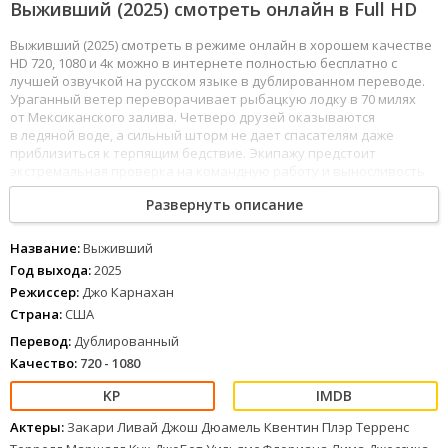
Выживший (2025) смотреть онлайн в Full HD
Выживший (2025) смотреть в режиме онлайн в хорошем качестве
HD 720, 1080 и 4к можно в интернете полностью бесплатно с
лучшей озвучкой на русском языке в дублированном переводе.
Ураганный ветер переворачивает рыбацкую лодку в 70 милях
от Мексиканского залива. Четверо друзей оказываются
в ледяной воде, а сильный шторм не дает спасателям даже
приблизиться к терпящим бедствие. Экипажу предстоит
экстремальная проверка на командную работу и выносливость
с одной целью — победить стихию… и самих себя.
Развернуть описание
Любимый сериал моей бабушки
Фильм нравится моей маме
Название:
Выживший
Сериал понравился моей подруге
Год выхода:
2025
Хороший звук кино
Режиссер:
Джо Карнахан
Страна:
США
1
2
3
4
5
6
7
8
Перевод:
Дублированный
Качество:
720 - 1080
Актеры:
Закари Ливай Джош Дюамель Квентин Плэр Терренс