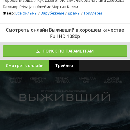
Террелл Маршалл Кук ДжоБет Уильямс Флориана Лима Джессика
Блэкмор Priya Jain Джеймс Мартин Келли
Жанр:
Все фильмы
/
Зарубежные
/
Драмы
/
Триллеры
Смотреть онлайн Выживший в хорошем качестве
Full HD 1080p
ПОИСК ПО ПАРАМЕТРАМ
Смотреть онлайн
Трейлер