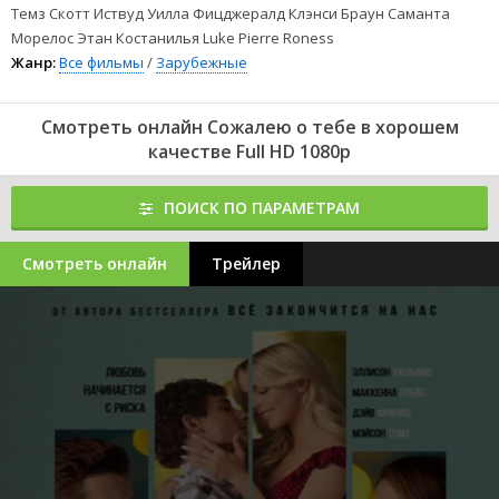
Темз Скотт Иствуд Уилла Фицджералд Клэнси Браун Саманта
Морелос Этан Костанилья Luke Pierre Roness
Жанр:
Все фильмы
/
Зарубежные
Смотреть онлайн Сожалею о тебе в хорошем
качестве Full HD 1080p
ПОИСК ПО ПАРАМЕТРАМ
Смотреть онлайн
Трейлер