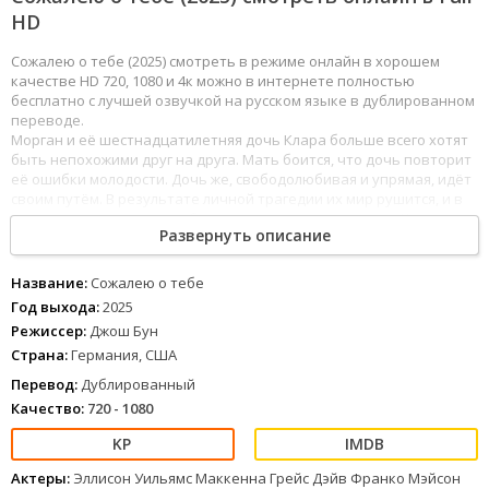
HD
Сожалею о тебе (2025) смотреть в режиме онлайн в хорошем
качестве HD 720, 1080 и 4к можно в интернете полностью
бесплатно с лучшей озвучкой на русском языке в дублированном
переводе.
Морган и её шестнадцатилетняя дочь Клара больше всего хотят
быть непохожими друг на друга. Мать боится, что дочь повторит
её ошибки молодости. Дочь же, свободолюбивая и упрямая, идёт
своим путём. В результате личной трагедии их мир рушится, и в
поисках утешения мать сближается с давним другом, а Клара
Развернуть описание
знакомится с местным сердцеедом и хулиганом.
Этот фильм понравился сестре
Название:
Сожалею о тебе
Эта картина понравилась папе
Год выхода:
2025
Хорошее качество сериала
Режиссер:
Джош Бун
Фильмы китайские онлайн
Страна:
Германия, США
1
2
3
4
5
6
7
8
Перевод:
Дублированный
Качество:
720 - 1080
Актеры:
Эллисон Уильямс Маккенна Грейс Дэйв Франко Мэйсон