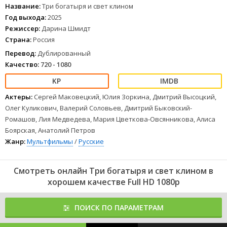
Фильмы мелодрамы
Название:
Три богатыря и свет клином
Отличная картина
Год выхода:
2025
Это кино понравилось брату
Режиссер:
Дарина Шмидт
Страна:
Россия
1
2
3
4
5
6
7
8
Перевод:
Дублированный
Качество:
720 - 1080
Актеры:
Сергей Маковецкий, Юлия Зоркина, Дмитрий Высоцкий,
Олег Куликович, Валерий Соловьев, Дмитрий Быковский-
Ромашов, Лия Медведева, Мария Цветкова-Овсянникова, Алиса
Боярская, Анатолий Петров
Жанр:
Мультфильмы
/
Русские
Смотреть онлайн Три богатыря и свет клином в
хорошем качестве Full HD 1080p
ПОИСК ПО ПАРАМЕТРАМ