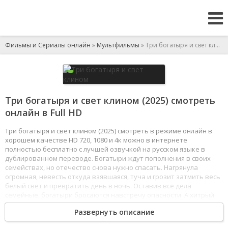
Фильмы и Сериалы онлайн
»
Мультфильмы
» Три богатыря и свет клином
Три богатыря и свет клином (2025) смотреть
онлайн в Full HD
Три богатыря и свет клином (2025) смотреть в режиме онлайн в
хорошем качестве HD 720, 1080 и 4к можно в интернете
полностью бесплатно с лучшей озвучкой на русском языке в
дублированном переводе. Богатыри ждут пополнения в своих
семействах, но отечество снова нужно спасать. Нагрянула
огромная, невесть откуда взявшаяся, туча и грозит затмить весь
белый свет и превратить день в ночь. Оставив все дела
семейные, богатыри бросаются навстречу опасности. А хитрый
купец Колыван как будто этого и ждал: набрав себе в помощники
Развернуть описание
злодеев из подручных Бабы Яги, напал на княжество и м...
Сериал все сезоны