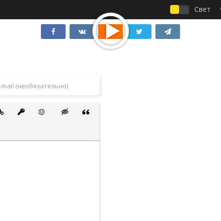
Свет
 список
ванный список
тавить ссылку
Вставить защищенную ссылку
Вставить смайлик
Вставка скрытого текста
Вставка цитаты