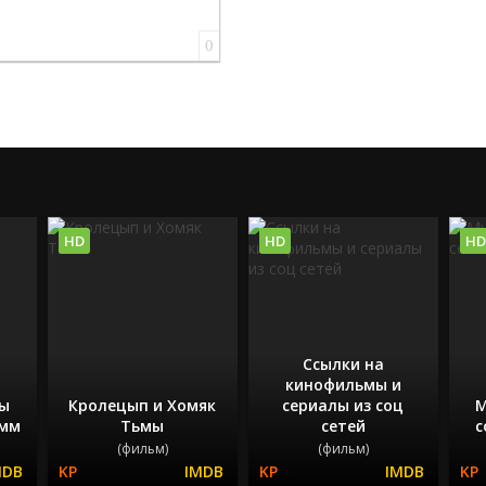
0
HD
HD
HD
Ссылки на
кинофильмы и
мы
Кролецып и Хомяк
сериалы из соц
М
амм
Тьмы
сетей
с
(фильм)
(фильм)