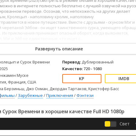
урок Времени (2025) смотреть в режиме онлайн в хорошем качестве
Детективы
2023
Семейные
4к можно в интернете полностью бесплатно с лучшей озвучкой на рус
Детские
2022
Спорт
ированном переводе. Осознав, что непохожесть на других делает
Драмы
2021
Триллеры
ым, Кролецып - наполовину кролик, наполовину
тправляется в новое путешествие. Вместе с друзьями - скунсом Мэг и
Комедии
Ужасы
й черепахой Эйбом - он ищет таинственного сурка, умеющего обращ
Русские
Фантастика
. Их приключения принимают опасный оборот, когда выясняется,
, Мэг и Эйб не единственные, кто ищет с...
СССР
Фэнтези
е сериалы
ые
Зарубежные
Развернуть описание
рические смотреть
чество фильма
Фильмы из соцетей
вился папе
ролецып и Сурок Времени
Перевод:
Дублированный
2025
Качество:
720 - 1080
енжамен Муске
гия, Франция, США
а Берзиньш, Джо Охман, Джордан Тартаков, Кристофер Басс
фильмы
/
Зарубежные
/
Приключения
/
Фэнтези
Сурок Времени в хорошем качестве Full HD 1080p
Свет