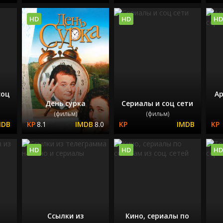
HD
HD
HD
и
соц
Ар
День сурка
Сериалы и соц сети
(фильм)
(фильм)
8.1
8.0
HD
HD
HD
Ссылки из
Кино, сериалы по