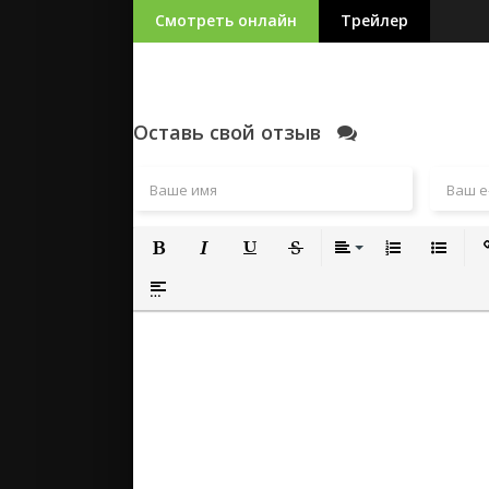
Смотреть онлайн
Трейлер
Оставь свой отзыв
Полужирный
Курсив
Подчеркнутый
Зачеркнутый
Выравнивание
Нумерованный
Маркиро
Вс
Вставка спойлера