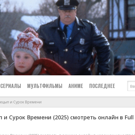
СЕРИАЛЫ
МУЛЬТФИЛЬМЫ
АНИМЕ
ПОСЛЕДНЕЕ
ецып и Сурок Времени
Все
Криминал
 и Сурок Времени (2025) смотреть онлайн в Full
Боевики
Мелодрамы
Военные
2024
Приключения