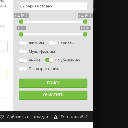
 HD
ском
год 1915
год 2019
ать
КП 0
КП 10
Фильмы
Сериалы
Мультфильмы
Аниме
По убыванию
По возрастанию
Добавить в закладки
Есть жалоба?