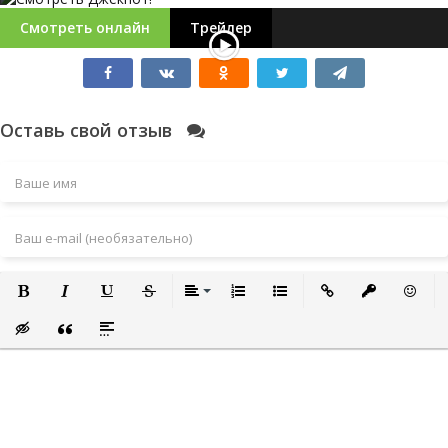
Смотреть онлайн
Трейлер
Оставь свой отзыв
Полужирный
Курсив
Подчеркнутый
Зачеркнутый
Выравнивание
Нумерованный список
Маркированный список
Вставить ссылку
Вставить за
Встави
Вставка скрытого текста
Вставка цитаты
Вставка спойлера