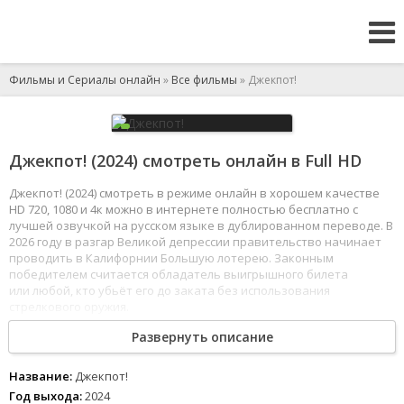
Фильмы и Сериалы онлайн
»
Все фильмы
» Джекпот!
Джекпот! (2024) смотреть онлайн в Full HD
Джекпот! (2024) смотреть в режиме онлайн в хорошем качестве
HD 720, 1080 и 4к можно в интернете полностью бесплатно с
лучшей озвучкой на русском языке в дублированном переводе. В
2026 году в разгар Великой депрессии правительство начинает
проводить в Калифорнии Большую лотерею. Законным
победителем считается обладатель выигрышного билета
или любой, кто убьёт его до заката без использования
стрелкового оружия.
2030 год. В Лос-Анджелес на кастинг приезжает начинающая
Развернуть описание
актриса Кэти, которая сразу попадает в череду не самых
приятных событий. Когда же к не...
Сериал понравился супруге
Название:
Джекпот!
Фильмы новогодние смотреть
Год выхода:
2024