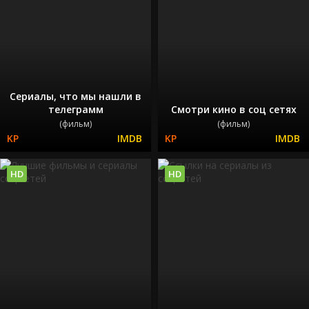
Сериалы, что мы нашли в
телеграмм
Смотри кино в соц сетях
(фильм)
(фильм)
HD
HD