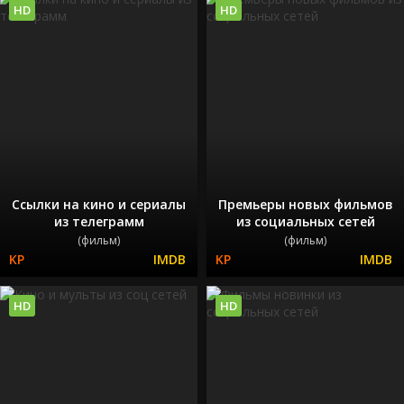
HD
HD
Ссылки на кино и сериалы
Премьеры новых фильмов
из телеграмм
из социальных сетей
(фильм)
(фильм)
HD
HD