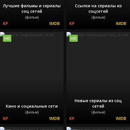
Лучшие фильмы и сериалы
Ссылки на сериалы из
соц сетей
соцсетей
(фильм)
(фильм)
HD
HD
Новые сериалы из соц
Кино и социальные сети
сетей
(фильм)
(фильм)