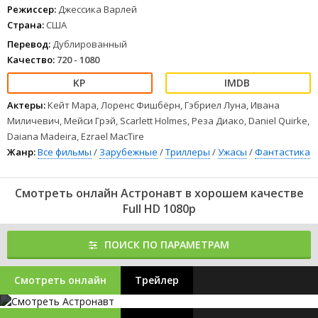
Любимый фильм сестры
Режиссер:
Джессика Варлей
Страна:
США
1
2
3
4
5
6
7
8
Перевод:
Дублированный
Качество:
720 - 1080
Актеры:
Кейт Мара, Лоренс Фишбёрн, Гэбриел Луна, Ивана
Миличевич, Мейси Грэй, Scarlett Holmes, Реза Диако, Daniel Quirke,
Daiana Madeira, Ezrael MacTire
Жанр:
Все фильмы
/
Зарубежные
/
Триллеры
/
Ужасы
/
Фантастика
Смотреть онлайн Астронавт в хорошем качестве
Full HD 1080p
ПОИСК ПО ПАРАМЕТРАМ
Смотреть онлайн
Трейлер