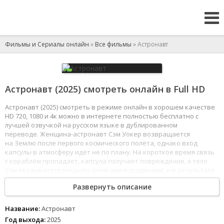
Фильмы и Сериалы онлайн
»
Все фильмы
» Астронавт
Астронавт (2025) смотреть онлайн в Full HD
Астронавт (2025) смотреть в режиме онлайн в хорошем качестве
HD 720, 1080 и 4к можно в интернете полностью бесплатно с
лучшей озвучкой на русском языке в дублированном
переводе. Женщина-астронавт Сэм Уокер возвращается
на Землю после первого космического полёта, однако вход
капсулы в атмосферу идёт не по плану. На короткое время связь
с кораблём пропадает, капсула получает повреждения, а тело
Сэм оказывается покрыто синяками и ссадинами, и в результате
спускаемый аппарат приводняется посреди океана. Сэм спасают
Развернуть описание
и помещают на карантин в роскошном и изол...
Фильм понравился моему другу
Смотрел сериал с подругой
Название:
Астронавт
Фильмы боевики онлайн
Год выхода:
2025