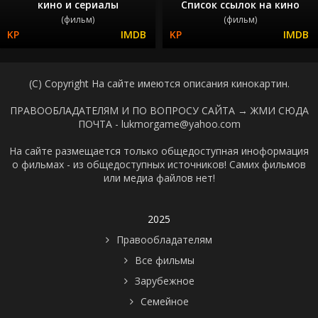
кино и сериалы
Список ссылок на кино
(фильм)
(фильм)
(C) Copyright На сайте имеются описания кинокартин.
ПРАВООБЛАДАТЕЛЯМ И ПО ВОПРОСУ САЙТА →
ЖМИ СЮДА
ПОЧТА - lukmorgame@yahoo.com
На сайте размещается только общедоступная иноформация
о фильмах - из общедоступных источников! Самих фильмов
или медиа файлов нет!
2025
Правообладателям
Все фильмы
Зарубежное
Семейное