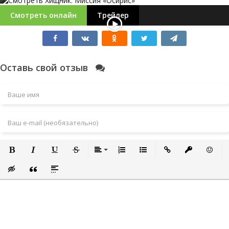
Смотреть онлайн
Трейлер
Оставь свой отзыв
Полужирный
Курсив
Подчеркнутый
Зачеркнутый
Выравнивание
Нумерованный список
Маркированный список
Вставить ссылку
Вставить за
Встави
Вставка скрытого текста
Вставка цитаты
Вставка спойлера