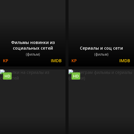
Фильмы новинки из
социальных сетей
Сериалы и соц сети
(фильм)
(фильм)
HD
HD