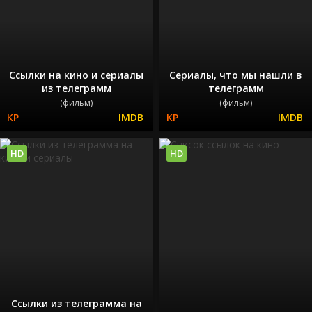
Ссылки на кино и сериалы
Сериалы, что мы нашли в
из телеграмм
телеграмм
(фильм)
(фильм)
HD
HD
Ссылки из телеграмма на