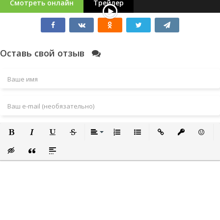
Смотреть онлайн
Трейлер
Оставь свой отзыв
Полужирный
Курсив
Подчеркнутый
Зачеркнутый
Выравнивание
Нумерованный список
Маркированный список
Вставить ссылку
Вставить за
Встави
Вставка скрытого текста
Вставка цитаты
Вставка спойлера