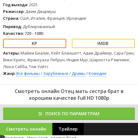
Эта картина понравилась знакомым
Год выхода:
2025
Фильмы спортивные онлайн
Режиссер:
Джим Джармуш
Страна:
США, Италия, Франция, Ирландия
1
2
3
4
5
6
7
8
Перевод:
Дублированный
Качество:
720 - 1080
Актеры:
Майем Биалик, Кейт Бланшетт, Адам Драйвер, Сара Грин,
Вики Крипс, Франсуаза Лебрун, Индия Мур, Шарлотта Рэмплинг,
Люка Сабба, Том Уэйтс
Жанр:
Все фильмы
/
Зарубежные
/
Драмы
/
Комедии
Смотреть онлайн Отец мать сестра брат в
хорошем качестве Full HD 1080p
ПОИСК ПО ПАРАМЕТРАМ
Смотреть онлайн
Трейлер