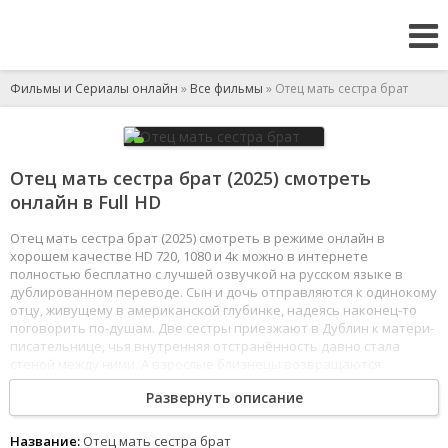
Фильмы и Сериалы онлайн
»
Все фильмы
» Отец мать сестра брат
Отец мать сестра брат (2025) смотреть
онлайн в Full HD
Отец мать сестра брат (2025) смотреть в режиме онлайн в
хорошем качестве HD 720, 1080 и 4к можно в интернете
полностью бесплатно с лучшей озвучкой на русском языке в
дублированном переводе. Сын и дочь отправляются к одинокому
отцу, живущему в американской глубинке, надеясь наконец-то
поговорить по-душам. Две сестры приезжают в Дублин к матери-
писательнице, чья внутренняя отстранённость давно стала
стеной между ними. А взрослые близнецы возвращаются
в парижскую квартиру, где провели детство, чтобы попрощаться
Развернуть описание
с прошлым....
Фильм нравится маме
Фильм нравится моей бабушке
Название:
Отец мать сестра брат