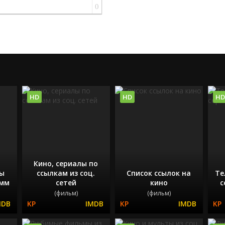
0
HD
HD
HD
Кино, сериалы по
мы
ссылкам из соц.
Список ссылок на
Те
амм
сетей
кино
с
(фильм)
(фильм)