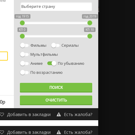
шем
год 1915
год 2019
КП 0
КП 10
Фильмы
Сериалы
Мультфильмы
Аниме
По убыванию
По возрастанию
0p
Добавить в закладки
Есть жалоба?
Добавить в закладки
Есть жалоба?