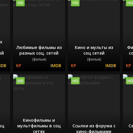
HD
HD
HD
х
Любимые фильмы из
Кино и мульты из
Фи
ей
разных соц. сетей
соц сетей
с
(фильм)
(фильм)
HD
HD
HD
Кинофильмы и
оц
мультфильмы в соц
Ссылки из форума с
С
сетях
кино-фильмами