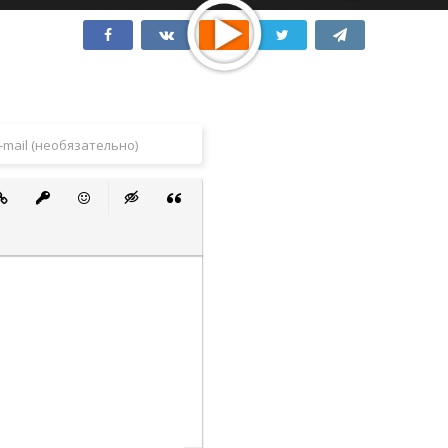
 список
ванный список
тавить ссылку
Вставить защищенную ссылку
Вставить смайлик
Вставка скрытого текста
Вставка цитаты