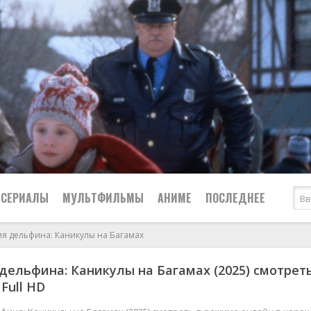
СЕРИАЛЫ
МУЛЬТФИЛЬМЫ
АНИМЕ
ПОСЛЕДНЕЕ
ия дельфина: Каникулы на Багамах
Все
Криминал
дельфина: Каникулы на Багамах (2025) смотрет
Боевики
Мелодрамы
Full HD
Военные
2024
Приключения