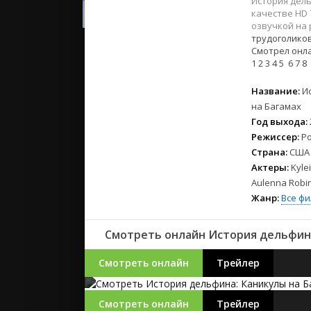
История дель
2023
качестве HD 
2022
озвучкой на
2021
трудоголико
Смотрел онла
1
2
3
4
5
6
7
8
Русские
Название:
И
СССР
на Багамах
Зарубежн
Год выхода:
Режиссер:
Р
Страна:
США
Актеры:
Kyle
Aulenna Robin
Жанр:
Все ф
Смотреть онлайн История дельфина:
Смотреть онлайн
Трейлер
Смотреть онлайн
Трейлер