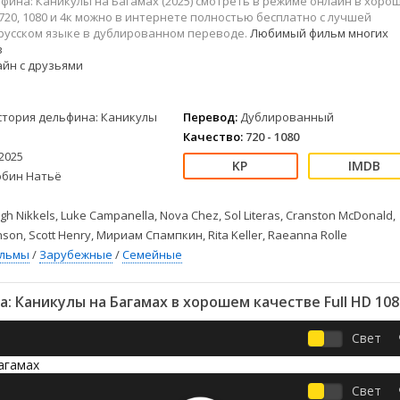
фина: Каникулы на Багамах (2025) смотреть в режиме онлайн в хоро
Детективы
2023
Семейные
720, 1080 и 4к можно в интернете полностью бесплатно с лучшей
Детские
2022
Спорт
 русском языке в дублированном переводе.
Любимый фильм многих
Драмы
2021
Триллеры
в
йн с друзьями
Комедии
Ужасы
Русские
Фантастика
стория дельфина: Каникулы
Перевод:
Дублированный
СССР
Фэнтези
Качество:
720 - 1080
ые
Зарубежные
2025
Фильмы из соцетей
обин Натьё
igh Nikkels, Luke Campanella, Nova Chez, Sol Literas, Cranston McDonald,
son, Scott Henry, Мириам Спампкин, Rita Keller, Raeanna Rolle
ильмы
/
Зарубежные
/
Семейные
 Каникулы на Багамах в хорошем качестве Full HD 108
Свет
Свет