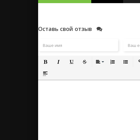
Оставь свой отзыв
Полужирный
Курсив
Подчеркнутый
Зачеркнутый
Выравнивание
Нумерованный
Маркиро
Вс
Вставка спойлера