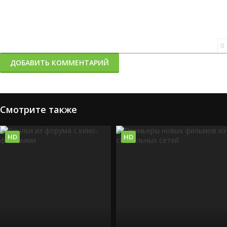
0
ДОБАВИТЬ КОММЕНТАРИЙ
Смотрите также
HD
HD