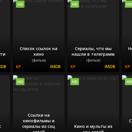
HD
HD
HD
Список ссылок на
Сериалы, что мы
Н
ети
кино
нашли в телеграмм
(фильм)
(фильм)
HD
HD
HD
Ссылки на
кинофильмы и
С
с
сериалы из соц
Кино и мульты из
сетей
соц сетей