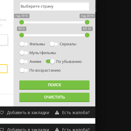
год 1915
год 2019
ене,
 в
КП 0
КП 10
Фильмы
Сериалы
Мультфильмы
Аниме
По убыванию
По возрастанию
Добавить в закладки
Есть жалоба?
Добавить в закладки
Есть жалоба?