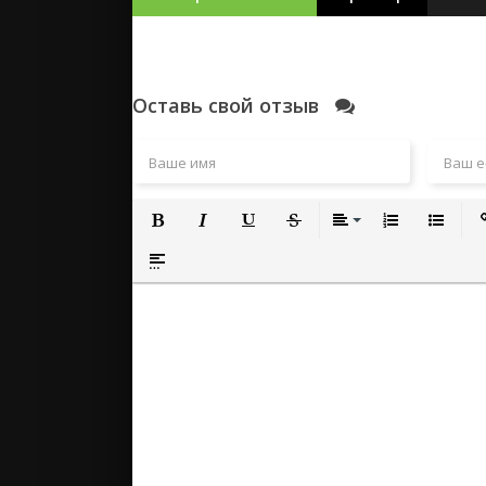
Оставь свой отзыв
Полужирный
Курсив
Подчеркнутый
Зачеркнутый
Выравнивание
Нумерованный
Маркиро
Вс
Вставка спойлера