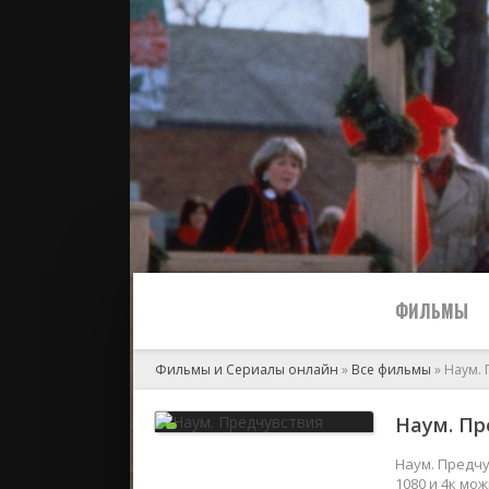
ФИЛЬМЫ
Фильмы и Сериалы онлайн
»
Все фильмы
» Наум. 
Все
Наум. Пр
2024
Наум. Предчу
1080 и 4к мо