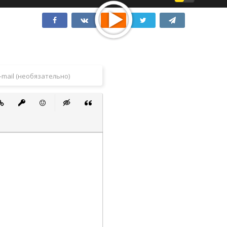
 список
ванный список
тавить ссылку
Вставить защищенную ссылку
Вставить смайлик
Вставка скрытого текста
Вставка цитаты